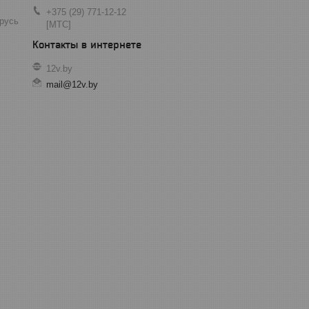
+375 (29) 771-12-12
арусь
[МТС]
12v.by
mail@12v.by