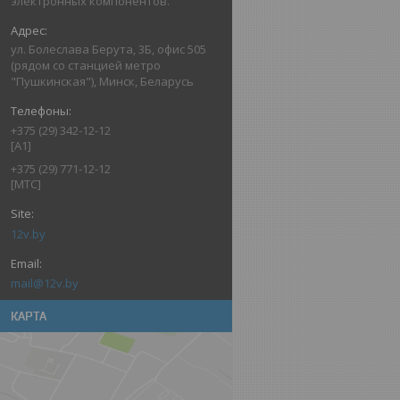
электронных компонентов.
ул. Болеслава Берута, 3Б, офис 505
(рядом со станцией метро
"Пушкинская"), Минск, Беларусь
+375 (29) 342-12-12
[A1]
+375 (29) 771-12-12
[МТС]
12v.by
mail@12v.by
КАРТА