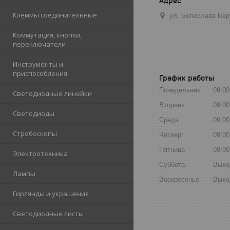
Клеммы соединительные
ул. Болеслава Бер
Коммутация, кнопки,
переключатели
Инструменты и
приспособления
График работы
Понедельник
09:00
Светодиодные линейки
Вторник
09:00
Светодиоды
Среда
09:00
Стробоскопы
Четверг
09:00
Пятница
09:00
Электротехника
Суббота
Выхо
Лампы
Воскресенье
Выхо
Гирлянды и украшения
Светодиодные листы