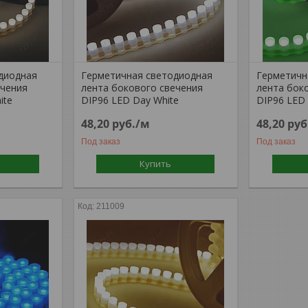
диодная
Герметичная светодиодная
Герметичн
ечения
лента бокового свечения
лента бок
ite
DIP96 LED Day White
DIP96 LED
48,20
руб.
/м
48,20
руб
Под заказ
Под заказ
Купить
211009