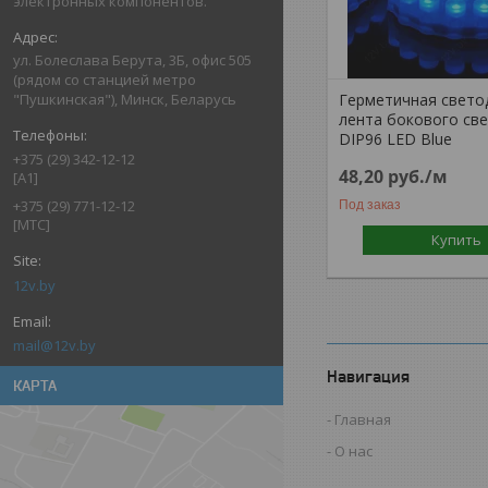
электронных компонентов.
ул. Болеслава Берута, 3Б, офис 505
(рядом со станцией метро
Герметичная свето
"Пушкинская"), Минск, Беларусь
лента бокового св
DIP96 LED Blue
+375 (29) 342-12-12
48,20
руб.
/м
[A1]
+375 (29) 771-12-12
Под заказ
[МТС]
Купить
12v.by
mail@12v.by
Навигация
КАРТА
Главная
О нас