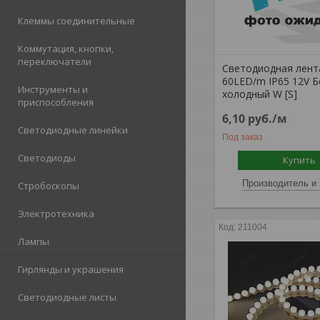
Клеммы соединительные
Коммутация, кнопки,
переключатели
Светодиодная лент
60LED/m IP65 12V 
Инструменты и
холодный W [S]
приспособления
6,10
руб.
/м
Светодиодные линейки
Под заказ
Светодиоды
Купить
Производитель и 
Стробоскопы
Электротехника
211004
Лампы
Гирлянды и украшения
Светодиодные листы