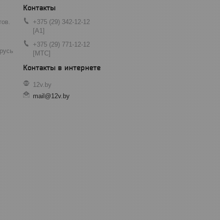
тов.
+375 (29) 342-12-12
[A1]
+375 (29) 771-12-12
арусь
[МТС]
12v.by
mail@12v.by