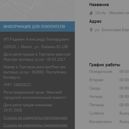
12v.by - Магазин 
ИНФОРМАЦИЯ ДЛЯ ПОКУПАТЕЛЯ
ул. Болеслава Бер
ИП Радевич Александр Леонардович
220019, г. Минск, ул. Лобанка 81-138
Дата регистрации в Торговом реестре/
Реестре бытовых услуг: 05.01.2017
График работы
Номер в Торговом реестре/Реестре
Понедельник
09:00
бытовых услуг: 363982, Республика
Беларусь
Вторник
09:00
УНП: 190603221
Среда
09:00
Регистрационный орган: Минский
Четверг
09:00
городской исполнительный комитет
Пятница
09:00
Дата регистрации компании:
19.07.2018
Суббота
Выхо
Ссылка на свидетельство/лицензию
Воскресенье
Выхо
Ссылка на свидетельство/лицензию