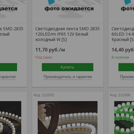
а SMD 2835
Светодиодная лента SMD 2835
Светодиод
Белый
120LED/m IP65 12V Белый
60LED 14.4
холодный W [S]
Красный [S
11,70
руб.
/м
14,40
руб
Под заказ
В наличии
Купить
гарантия
Производитель и гарантия
Произво
211005
211006