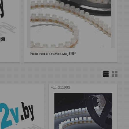
Бокового свечения, DIP
211003