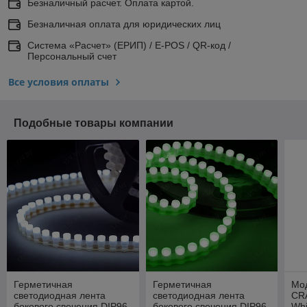
Безналичный расчет. Оплата картой.
Безналичная оплата для юридических лиц
Система «Расчет» (ЕРИП) / E-POS / QR-код /
Персональный счет
Все условия оплаты
Подобные товары компании
Герметичная
Герметичная
Мо
светодиодная лента
светодиодная лента
CR
бокового свечения DIP96
бокового свечения DIP96
Whi