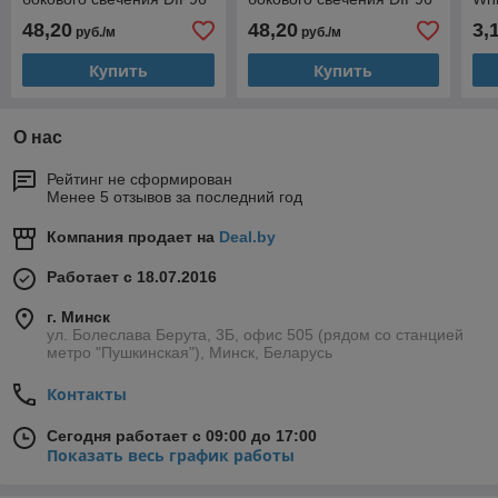
LED White
LED Green
LED
48,20
48,20
3,
руб./м
руб./м
[L]
Купить
Купить
О нас
Рейтинг не сформирован
Менее 5 отзывов за последний год
Компания продает на
Deal.by
Работает с 18.07.2016
г. Минск
ул. Болеслава Берута, 3Б, офис 505 (рядом со станцией
метро "Пушкинская"), Минск, Беларусь
Контакты
Сегодня работает с 09:00 до 17:00
Показать весь график работы