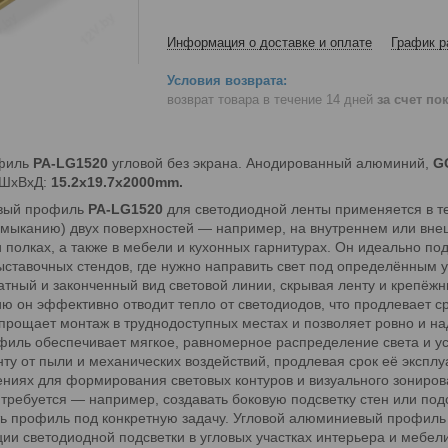
Информация о доставке и оплате
График р
возврат товара в течение 14 дней
за счет по
филь
PA-LG1520
угловой без экрана. Анодированный алюминий,
G
ШхВхД:
15.2х19.7х2000mm.
вый профиль
PA-LG1520
для светодиодной ленты применяется в те
имыканию) двух поверхностей — например, на внутреннем или внеш
и полках, а также в мебели и кухонных гарнитурах. Он идеально п
ыставочных стендов, где нужно направить свет под определённым
атный и законченный вид световой линии, скрывая ленту и крепёжн
 он эффективно отводит тепло от светодиодов, что продлевает ср
прощает монтаж в труднодоступных местах и позволяет ровно и на
иль обеспечивает мягкое, равномерное распределение света и ус
ту от пыли и механических воздействий, продлевая срок её экспл
ниях для формирования световых контуров и визуального зониров
де требуется — например, создавать боковую подсветку стен или по
ь профиль под конкретную задачу. Угловой алюминиевый профиль 
ции светодиодной подсветки в угловых участках интерьера и мебели