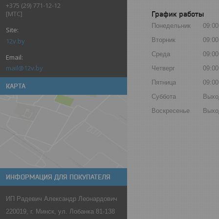
+375 (29) 771-12-12
[МТС]
График работы
Понедельник
09:00
Вторник
09:00
12v.by
Среда
09:00
mail@12v.by
Четверг
09:00
Пятница
09:00
КАРТА
Суббота
Выхо
Воскресенье
Выхо
ИНФОРМАЦИЯ ДЛЯ ПОКУПАТЕЛЯ
ИП Радевич Александр Леонардович
220019, г. Минск, ул. Лобанка 81-138