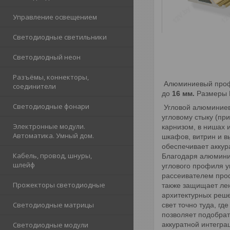
Управление освещением
Светодиодные светильники
Светодиодный неон
Разъёмы, коннекторы,
Алюминиевый про
соединители
до
16 мм.
Размеры 
Светодиодные фонари
Угловой алюминие
угловому стыку (пр
Электронные модули.
карнизом, в нишах 
Автоматика. Умный дом.
шкафов, витрин и в
обеспечивает аккур
Кабель, провод, шнуры,
Благодаря алюминию
шлейф
углового профиля у
рассеивателем проф
Прожекторы светодиодные
также защищает лен
архитектурных реше
Светодиодные матрицы
свет точно туда, г
позволяет подобрат
аккуратной интегра
Светодиодные модули