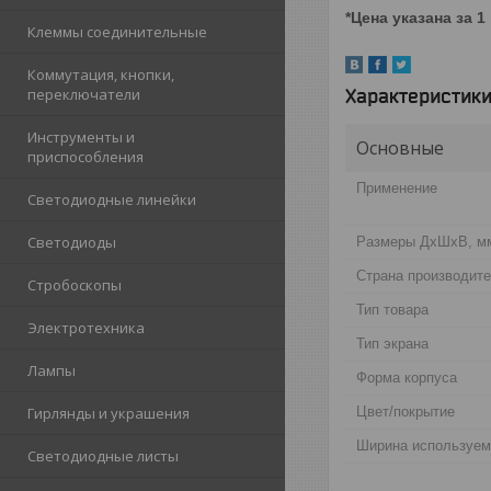
*Цена указана за 1
Клеммы соединительные
Коммутация, кнопки,
Характеристик
переключатели
Инструменты и
Основные
приспособления
Применение
Светодиодные линейки
Светодиоды
Размеры ДхШхВ, м
Странa производит
Стробоскопы
Тип товара
Электротехника
Тип экрана
Лампы
Форма корпуса
Цвет/покрытие
Гирлянды и украшения
Ширина используем
Светодиодные листы