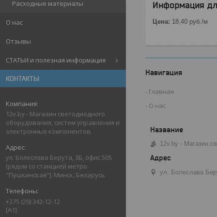
Расходные материалы
Информация дл
Цена:
18,40
руб.
/м
О нас
Отзывы
СТАТЬИ и полезная информация
Навигация
КОНТАКТЫ
Главная
О нас
12v.by - Магазин светодиодного
оборудования, систем управления и
электронных компонентов.
12v.by - Магазин 
ул. Болеслава Берута, 3Б, офис 505
(рядом со станцией метро
ул. Болеслава Бер
"Пушкинская"), Минск, Беларусь
+375 (29) 342-12-12
[A1]