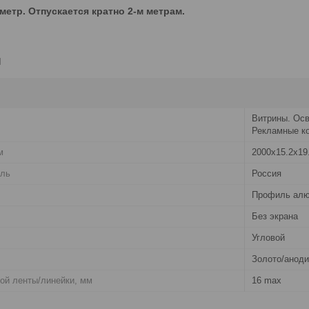
 метр. Отпускается кратно 2-м метрам.
и
Витрины. Осв
Рекламные ко
м
2000х15.2х19
ель
Россия
Профиль ал
Без экрана
Угловой
Золото/анод
ой ленты/линейки, мм
16 max