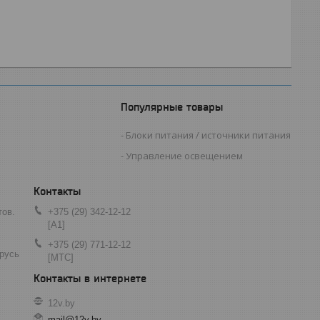
Популярные товары
Блоки питания / источники питания
Управление освещением
тов.
+375 (29) 342-12-12
[A1]
+375 (29) 771-12-12
арусь
[МТС]
12v.by
mail@12v.by