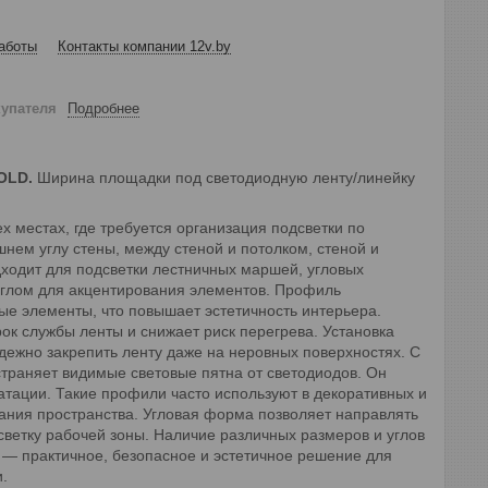
аботы
Контакты компании 12v.by
купателя
Подробнее
OLD.
Ширина площадки под светодиодную ленту/линейку
х местах, где требуется организация подсветки по
нем углу стены, между стеной и потолком, стеной и
одходит для подсветки лестничных маршей, угловых
 углом для акцентирования элементов. Профиль
ые элементы, что повышает эстетичность интерьера.
ок службы ленты и снижает риск перегрева. Установка
дежно закрепить ленту даже на неровных поверхностях. С
траняет видимые световые пятна от светодиодов. Он
уатации.
Такие профили часто используют в декоративных и
ания пространства.
Угловая форма позволяет направлять
дсветку рабочей зоны. Наличие различных размеров и углов
— практичное, безопасное и эстетичное решение для
.