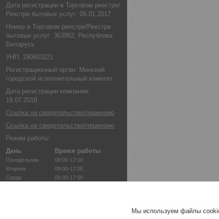
Дата регистрации в Торговом реестре/
Реестре бытовых услуг: 05.01.2017
Номер в Торговом реестре/Реестре
бытовых услуг: 363982, Республика
Беларусь
УНП: 190603221
Регистрационный орган: Минский
городской исполнительный комитет
Дата регистрации компании:
19.07.2018
Ссылка на свидетельство/лицензию
Ссылка на свидетельство/лицензию
Режим работы:
День
Время работы
Понедельник
09:00-17:00
Вторник
09:00-17:00
Среда
09:00-17:00
Четверг
09:00-17:00
Пятница
09:00-17:00
Суббота
Выходной
Мы используем файлы cookie
Воскресенье
Выходной