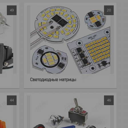
49
20
Светодиодные матрицы
44
46