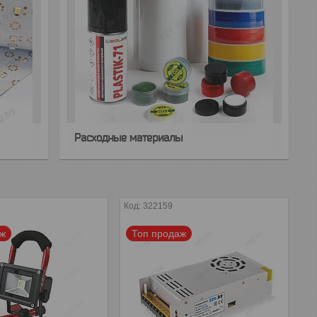
Расходные материалы
322159
аж
Топ продаж