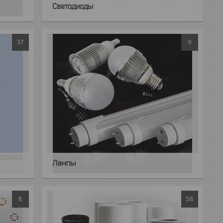
Светодиоды
37
9
Лампы
8
58