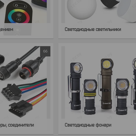
щением
Светодиодные светильники
66
ры, соединители
Светодиодные фонари