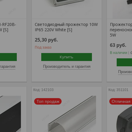
-RF20B-
Светодиодный прожектор 10W
Прожектор
 [S]
IP65 220V White [S]
переносно
5W
25,30
руб.
63
руб.
Под заказ
В наличии
Купить
гарантия
Производитель и гарантия
Произво
142103
351101
Топ продаж
Отличная 