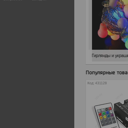
Гирлянды и украш
Популярные тов
431128