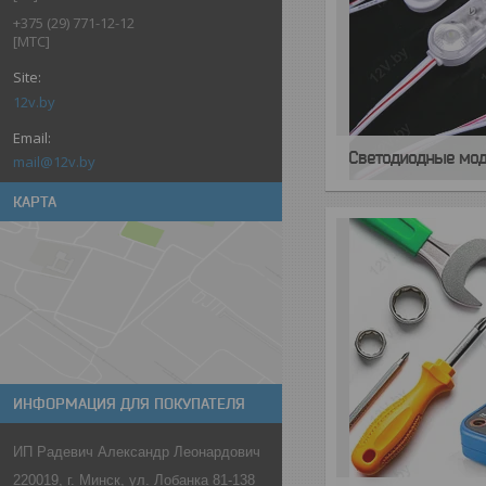
+375 (29) 771-12-12
[МТС]
12v.by
Светодиодные мод
mail@12v.by
КАРТА
ИНФОРМАЦИЯ ДЛЯ ПОКУПАТЕЛЯ
ИП Радевич Александр Леонардович
220019, г. Минск, ул. Лобанка 81-138