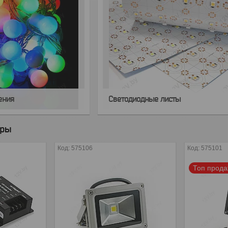
ения
Светодиодные листы
ары
575106
575101
Топ прод