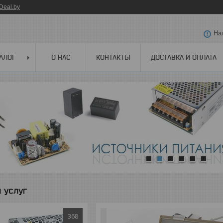
Deal.by
На
АЛОГ
О НАС
КОНТАКТЫ
ДОСТАВКА И ОПЛАТА
1
2
3
4
5
6
 услуг
368