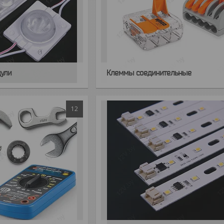
ули
Клеммы соединительные
12