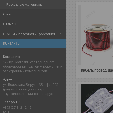
Расходные материалы
О нас
Отзывы
СТАТЬИ и полезная информация
КОНТАКТЫ
12v.by - Магазин светодиодного
оборудования, систем управления и
Кабель, провод, ш
электронных компонентов.
ул. Болеслава Берута, 3Б, офис 505
(рядом со станцией метро
"Пушкинская"), Минск, Беларусь
+375 (29) 342-12-12
[A1]