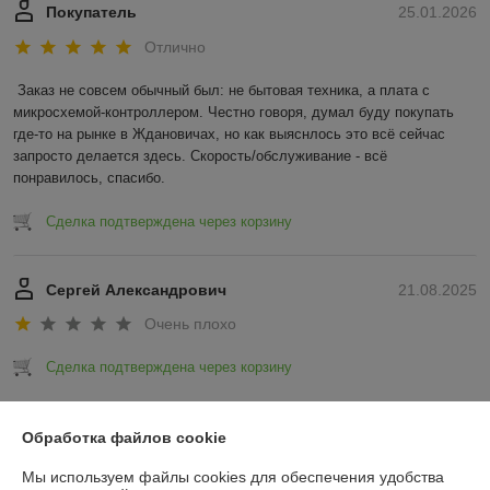
Покупатель
25.01.2026
Отлично
Заказ не совсем обычный был: не бытовая техника, а плата с 
микросхемой-контроллером. Честно говоря, думал буду покупать 
где-то на рынке в Ждановичах, но как выяснлось это всё сейчас 
запросто делается здесь. Скорость/обслуживание - всё 
понравилось, спасибо.
Сделка подтверждена через корзину
Сергей Александрович
21.08.2025
Очень плохо
Сделка подтверждена через корзину
Показать все отзывы
Обработка файлов cookie
Мы используем файлы cookies для обеспечения удобства