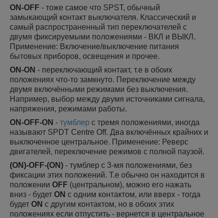
ON-OFF
- тоже самое что SPST, обычный
замыкающий контакт выключателя. Классический и
самый распространенный тип переключателей с
двумя фиксируемыми положениями - ВКЛ и ВЫКЛ.
Применение: Включение/выключение питания
бытовых приборов, освещения и прочее.
ON-ON
- переключающий контакт, т.е в обоих
положениях что-то замкнуто. Переключение между
двумя включёнными режимами без выключения.
Например, выбор между двумя источниками сигнала,
напряжения, режимами работы.
ON-OFF-ON
-
тумблер
с тремя положениями, иногда
называют SPDT Centre Off. Два включённых крайних и
выключенное центральное. Применение: Реверс
двигателей, переключение режимов с полной паузой.
(ON)-OFF-(ON)
- тумблер с 3-мя положениями, без
фиксации этих положений. Т.е обычно он находится в
положении
OFF
(центральном), можно его нажать
вниз - будет
ON
с одним контактом, или вверх - тогда
будет
ON
с другим контактом, но в обоих этих
положениях если отпустить - вернется в центральное