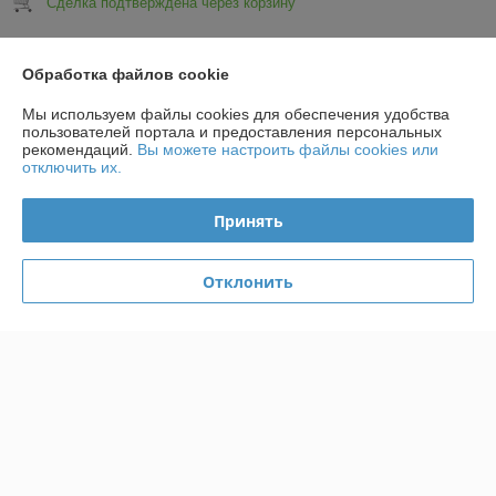
Сделка подтверждена через корзину
Показать все отзывы
Обработка файлов cookie
Мы используем файлы cookies для обеспечения удобства
пользователей портала и предоставления персональных
О нас
рекомендаций.
Вы можете настроить файлы cookies или
отключить их.
Контакты
Принять
Доставка и оплата
Отклонить
График работы
Полная версия сайта
Политика обработки cookies
Сайт создан на платформе Deal.by