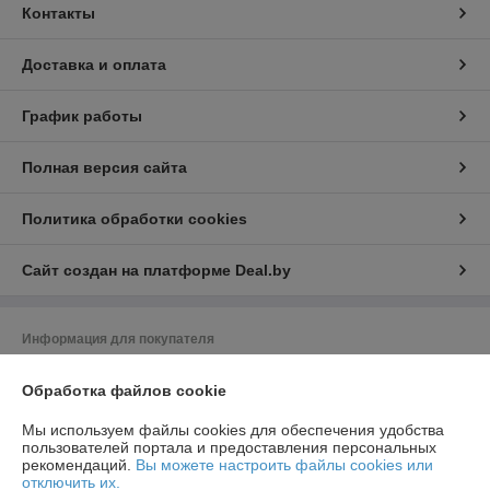
Контакты
Доставка и оплата
График работы
Полная версия сайта
Политика обработки cookies
Сайт создан на платформе Deal.by
Информация для покупателя
Индивидуальный предприниматель:
ИП Радевич Александр
Обработка файлов cookie
Леонардович
220019, г. Минск, ул. Лобанка 81-138
Мы используем файлы cookies для обеспечения удобства
Регистрационный номер ЕГР: 190603221
пользователей портала и предоставления персональных
рекомендаций.
Вы можете настроить файлы cookies или
УНП: 190603221
отключить их.