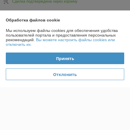
Сделка подтверждена через корзину
Показать все отзывы
Обработка файлов cookie
Мы используем файлы cookies для обеспечения удобства
О нас
пользователей портала и предоставления персональных
рекомендаций.
Вы можете настроить файлы cookies или
отключить их.
Контакты
Принять
Доставка и оплата
Отклонить
График работы
Полная версия сайта
Политика обработки cookies
Сайт создан на платформе Deal.by