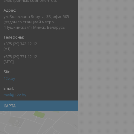
электронных компонентов.
ул. Болеслава Берута, 3Б, офис 505
(рядом со станцией метро
"Пушкинская"), Минск, Беларусь
+375 (29) 342-12-12
[A1]
+375 (29) 771-12-12
[МТС]
12v.by
mail@12v.by
КАРТА