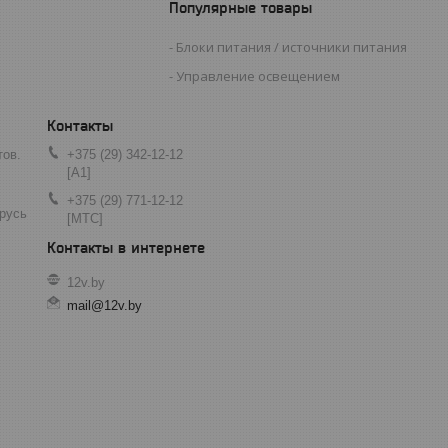
Популярные товары
Блоки питания / источники питания
Управление освещением
тов.
+375 (29) 342-12-12
[A1]
+375 (29) 771-12-12
арусь
[МТС]
12v.by
mail@12v.by