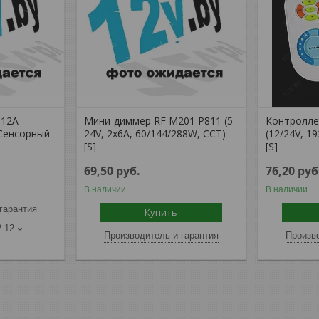
 12A
Мини-диммер RF M201 P811 (5-
Контролле
 Сенсорный
24V, 2х6А, 60/144/288W, CCT)
(12/24V, 1
[S]
[S]
69,50
руб.
76,20
руб
В наличии
В наличии
гарантия
Купить
2-12
Производитель и гарантия
Произво