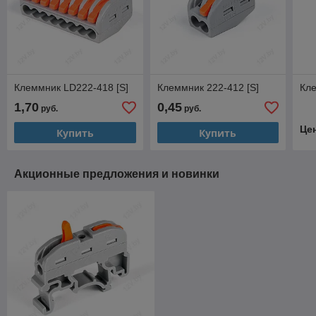
Клеммник LD222-418 [S]
Клеммник 222-412 [S]
Кле
1,70
0,45
руб.
руб.
Це
Купить
Купить
Акционные предложения и новинки