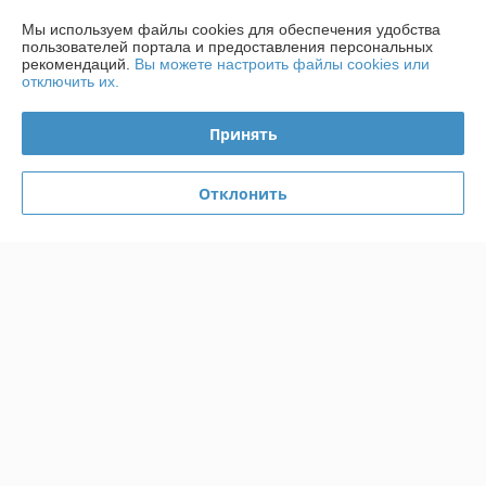
Мы используем файлы cookies для обеспечения удобства
Контакты
пользователей портала и предоставления персональных
рекомендаций.
Вы можете настроить файлы cookies или
отключить их.
Доставка и оплата
Принять
График работы
Отклонить
Полная версия сайта
Политика обработки cookies
Сайт создан на платформе Deal.by
Информация для покупателя
Индивидуальный предприниматель:
ИП Радевич Александр
Леонардович
220019, г. Минск, ул. Лобанка 81-138
Регистрационный номер ЕГР: 190603221