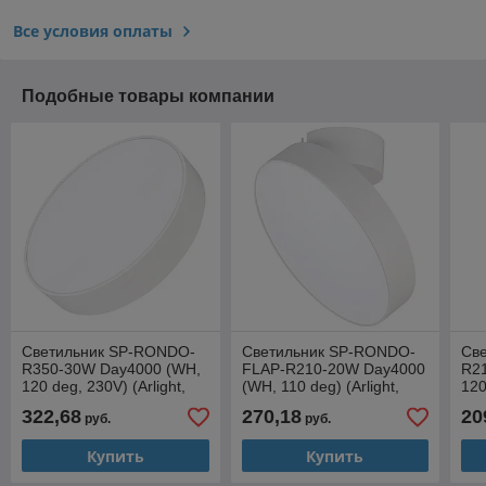
Все условия оплаты
Подобные товары компании
Светильник SP-RONDO-
Светильник SP-RONDO-
Св
R350-30W Day4000 (WH,
FLAP-R210-20W Day4000
R2
120 deg, 230V) (Arlight,
(WH, 110 deg) (Arlight,
120
IP40 Металл, 3 года)
IP40 Металл, 3 года)
IP4
322,68
270,18
20
руб.
руб.
Купить
Купить