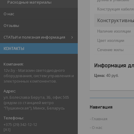
Расходные материалы
Конструкция кабеля
О нас
Конструктивны
Отзывы
Наличие изоляции
СТАТЬИ и полезная информация
Цвет изоляции
КОНТАКТЫ
Сечение жилы
Информация дл
12v.by - Магазин светодиодного
оборудования, систем управления и
Цена:
40
руб.
электронных компонентов.
ул. Болеслава Берута, 3Б, офис 505
(рядом со станцией метро
Навигация
"Пушкинская"), Минск, Беларусь
Главная
+375 (29) 342-12-12
О нас
[A1]