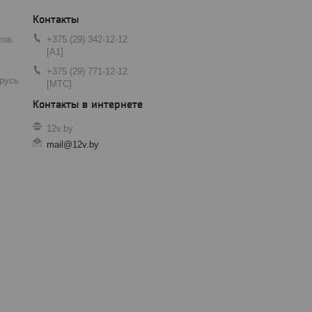
тов.
+375 (29) 342-12-12
[A1]
+375 (29) 771-12-12
арусь
[МТС]
12v.by
mail@12v.by