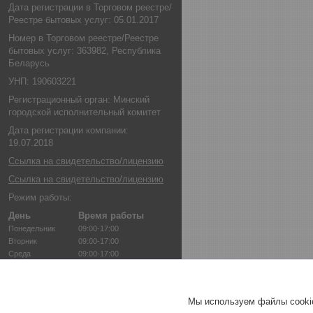
Дата регистрации в Торговом реестре/
Реестре бытовых услуг: 05.01.2017
Номер в Торговом реестре/Реестре
бытовых услуг: 363982, Республика
Беларусь
УНП: 190603221
Регистрационный орган: Минский
городской исполнительный комитет
Дата регистрации компании:
19.07.2018
Ссылка на свидетельство/лицензию
Ссылка на свидетельство/лицензию
Режим работы:
День
Время работы
Понедельник
09:00-17:00
Вторник
09:00-17:00
Среда
09:00-17:00
Четверг
09:00-17:00
Пятница
09:00-17:00
Суббота
Выходной
Мы используем файлы cookie
Воскресенье
Выходной