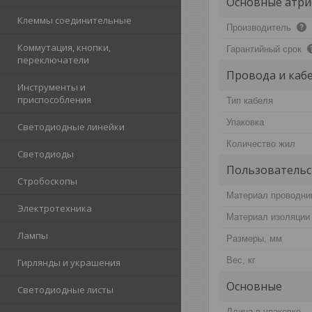
Основные атри
Клеммы соединительные
Производитель
Коммутация, кнопки,
Гарантийный срок
переключатели
Провода и каб
Инструменты и
приспособления
Тип кабеля
Упаковка
Светодиодные линейки
Количество жил
Светодиоды
Пользовательс
Стробоскопы
Материал проводни
Электротехника
Материал изоляции
Лампы
Размеры, мм
Вес, кг
Гирлянды и украшения
Основные
Светодиодные листы
Длина в упаковке