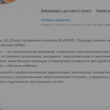
Информация о доставке и оплате
График р
возврат товара в течение 14 дней
за счет по
ь 2х0,25 мм2 прозрачная изоляция BLUELINE. Площадь сечения ка
 катушке (100м)
ь — это электрический проводник, специально сконструированны
источником (усилителем, ресивером, проигрывателем) и акустич
 жил, качественную изоляцию и маркировку полярности для удобств
нию с обычным кабелем.
шней и профессиональной аудиотехнике, кинотеатрах, концертных
 сигнала с минимальными энергетическими потерями, сохранения д
ного подключения акустических систем.
и