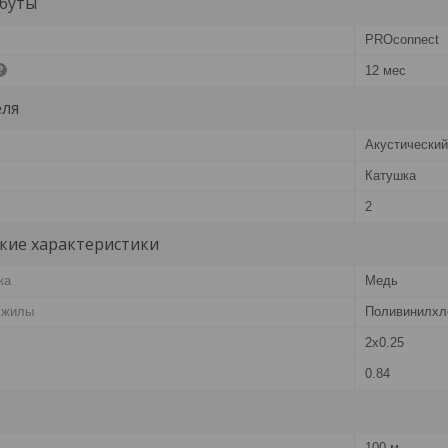
буты
PROconnect
12 мес
еля
Акустический
Катушка
2
кие характеристики
ка
Медь
 жилы
Поливинилхл
2х0.25
0.84
100 м