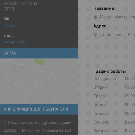
+375 (29) 771-12-12
[МТС]
12v.by - Магазин 
12v.by
ул. Болеслава Бер
mail@12v.by
КАРТА
График работы
Понедельник
09:00
Вторник
09:00
Среда
09:00
Четверг
09:00
ИНФОРМАЦИЯ ДЛЯ ПОКУПАТЕЛЯ
Пятница
09:00
Суббота
Выхо
ИП Радевич Александр Леонардович
220019, г. Минск, ул. Лобанка 81-138
Воскресенье
Выхо