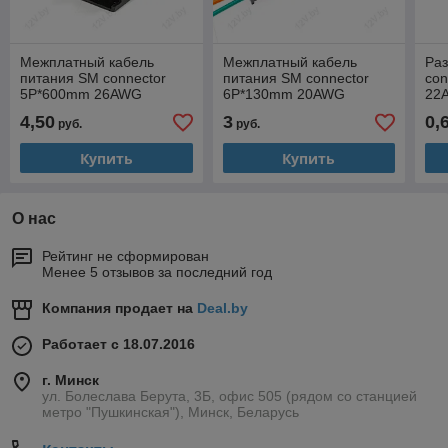
Межплатный кабель
Межплатный кабель
Ра
питания SM connector
питания SM connector
co
5P*600mm 26AWG
6P*130mm 20AWG
22
(Комплект M+F)
Female
4,50
3
0,
руб.
руб.
Купить
Купить
О нас
Рейтинг не сформирован
Менее 5 отзывов за последний год
Компания продает на
Deal.by
Работает с 18.07.2016
г. Минск
ул. Болеслава Берута, 3Б, офис 505 (рядом со станцией
метро "Пушкинская"), Минск, Беларусь