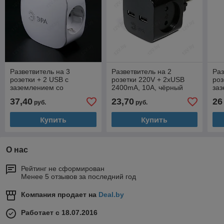
Разветвитель на 3
Разветвитель на 2
Раз
розетки + 2 USB с
розетки 220V + 2xUSB
роз
заземлением со
2400mA, 10А, чёрный
за
шторками 16А белый
кор
37,40
23,70
26
руб.
руб.
Купить
Купить
О нас
Рейтинг не сформирован
Менее 5 отзывов за последний год
Компания продает на
Deal.by
Работает с 18.07.2016