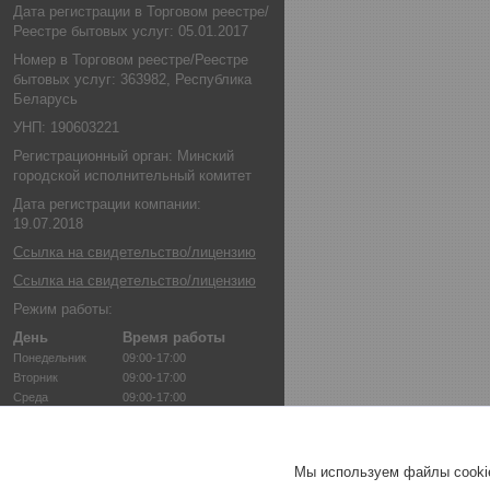
Дата регистрации в Торговом реестре/
Реестре бытовых услуг: 05.01.2017
Номер в Торговом реестре/Реестре
бытовых услуг: 363982, Республика
Беларусь
УНП: 190603221
Регистрационный орган: Минский
городской исполнительный комитет
Дата регистрации компании:
19.07.2018
Ссылка на свидетельство/лицензию
Ссылка на свидетельство/лицензию
Режим работы:
День
Время работы
Понедельник
09:00-17:00
Вторник
09:00-17:00
Среда
09:00-17:00
Четверг
09:00-17:00
Пятница
09:00-17:00
Суббота
Выходной
Мы используем файлы cookie
Воскресенье
Выходной