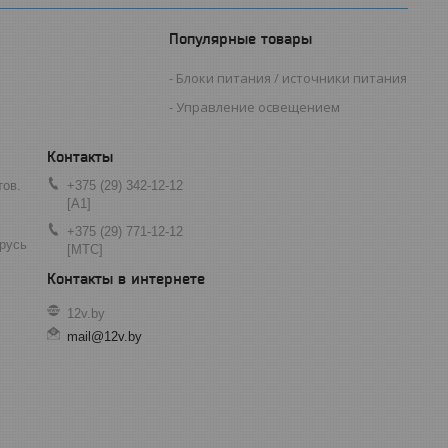
Популярные товары
Блоки питания / источники питания
Управление освещением
тов.
+375 (29) 342-12-12
[A1]
+375 (29) 771-12-12
арусь
[МТС]
12v.by
mail@12v.by