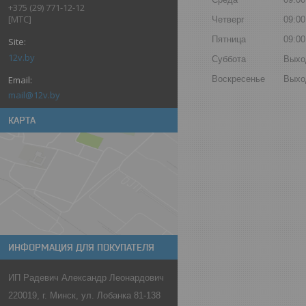
+375 (29) 771-12-12
[МТС]
Четверг
09:00
Пятница
09:00
12v.by
Суббота
Выхо
Воскресенье
Выхо
mail@12v.by
КАРТА
ИНФОРМАЦИЯ ДЛЯ ПОКУПАТЕЛЯ
ИП Радевич Александр Леонардович
220019, г. Минск, ул. Лобанка 81-138