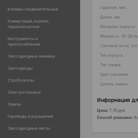
Гарантия, мес.
Клеммы соединительные
Длина, мм
Коммутация, кнопки,
переключатели
Материал корпуса
Мощность, Вт (Вт/м
Инструменты и
приспособления
Световой поток, Lm
Тип корпуса
Светодиодные линейки
Тип товара
Светодиоды
Цвет свечения
Стробоскопы
Цоколь лампы
Электротехника
Информация дл
Лампы
Цена:
7,70
руб.
Гирлянды и украшения
Способ упаковки:
Ка
Светодиодные листы