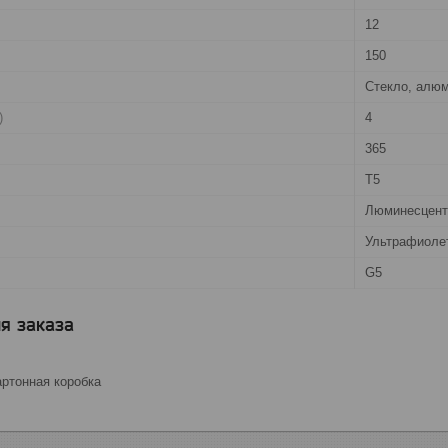
12
150
Стекло, алю
)
4
:
365
T5
Люминесцент
Ультрафиоле
G5
я заказа
ртонная коробка