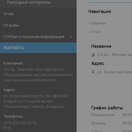
Расходные материалы
Навигация
О нас
Главная
Отзывы
О нас
СТАТЬИ и полезная информация
КОНТАКТЫ
12v.by - Магазин 
12v.by - Магазин светодиодного
ул. Болеслава Бер
оборудования, систем управления и
электронных компонентов.
ул. Болеслава Берута, 3Б, офис 505
(рядом со станцией метро
"Пушкинская"), Минск, Беларусь
График работы
Понедельник
09:00
+375 (29) 342-12-12
Вторник
09:00
[A1]
Среда
09:00