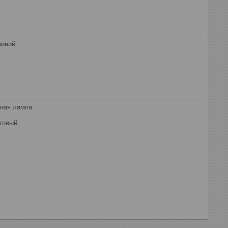
миний
ная лампа
товый