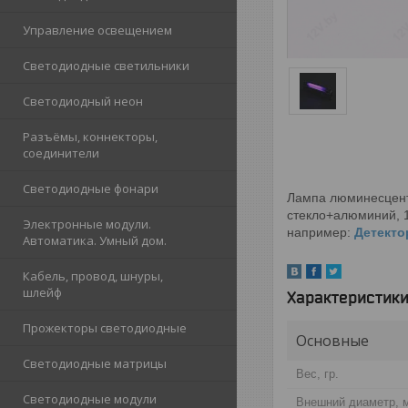
Управление освещением
Светодиодные светильники
Светодиодный неон
Разъёмы, коннекторы,
соединители
Светодиодные фонари
Лампа люминесцентн
стекло+алюминий, 1
Электронные модули.
например:
Детекто
Автоматика. Умный дом.
Кабель, провод, шнуры,
шлейф
Характеристик
Прожекторы светодиодные
Основные
Светодиодные матрицы
Вес, гр.
Светодиодные модули
Внешний диаметр, 