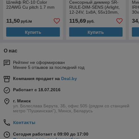
Шлейф RC-10 Color
Сенсорный диммер SR-
Ми
22AWG Cu pitch 1.7 mm
RULE-DIM-SENS (Arlight,
IRH
12-24V, 1x8A, 55x10mm,
30x
Открытый) [L]
11,50
115,69
34
руб./м
руб.
Купить
Купить
О нас
Рейтинг не сформирован
Менее 5 отзывов за последний год
Компания продает на
Deal.by
Работает с 18.07.2016
г. Минск
ул. Болеслава Берута, 3Б, офис 505 (рядом со станцией
метро "Пушкинская"), Минск, Беларусь
Контакты
Сегодня работает с 09:00 до 17:00