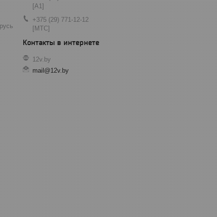
[A1]
+375 (29) 771-12-12
арусь
[МТС]
12v.by
mail@12v.by