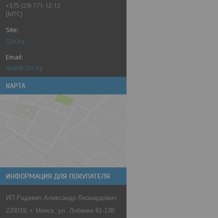
+375 (29) 771-12-12
[МТС]
12v.by
mail@12v.by
КАРТА
ИНФОРМАЦИЯ ДЛЯ ПОКУПАТЕЛЯ
ИП Радевич Александр Леонардович
220019, г. Минск, ул. Лобанка 81-138