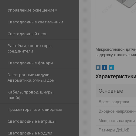
Управление освещением
Светодиодные светильники
Светодиодный неон
Разъёмы, коннекторы,
Микроволновой датчи
соединители
задержку отключения
Светодиодные фонари
Электронные модули.
Характеристик
Автоматика. Умный дом.
Основные
Кабель, провод, шнуры,
шлейф
Время задержки
Прожекторы светодиодные
Вхoдное напряжени
Мощность нагрузки
Светодиодные матрицы
Размеры ДхШхВ
Светодиодные модули