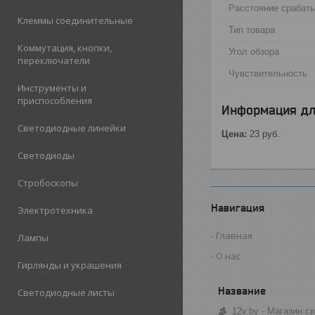
Расстояние срабат
Клеммы соединительные
Тип товара
Коммутация, кнопки,
Угол обзора
переключатели
Чувствительность
Инструменты и
приспособления
Информация дл
Светодиодные линейки
Цена:
23
руб.
Светодиоды
Стробоскопы
Навигация
Электротехника
Главная
Лампы
О нас
Гирлянды и украшения
Светодиодные листы
12v.by - Магазин 