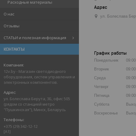
Расходные материалы
О нас
ул. Болеслава Бер
Отзывы
СТАТЬИ и полезная информация
КОНТАКТЫ
График работы
Понедельник
09:00
Вторник
09:00
12v.by - Магазин светодиодного
оборудования, систем управления и
Среда
09:00
электронных компонентов.
Четверг
09:00
Пятница
09:00
ул. Болеслава Берута, 3Б, офис 505
(рядом со станцией метро
Суббота
Выхо
"Пушкинская"), Минск, Беларусь
Воскресенье
Выхо
+375 (29) 342-12-12
[A1]