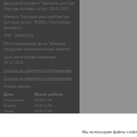
Дата регистрации в Торговом реестре/
Реестре бытовых услуг: 05.01.2017
Номер в Торговом реестре/Реестре
бытовых услуг: 363982, Республика
Беларусь
УНП: 190603221
Регистрационный орган: Минский
городской исполнительный комитет
Дата регистрации компании:
19.07.2018
Ссылка на свидетельство/лицензию
Ссылка на свидетельство/лицензию
Режим работы:
День
Время работы
Понедельник
09:00-17:00
Вторник
09:00-17:00
Среда
09:00-17:00
Четверг
09:00-17:00
Пятница
09:00-17:00
Суббота
Выходной
Мы используем файлы cookie
Воскресенье
Выходной