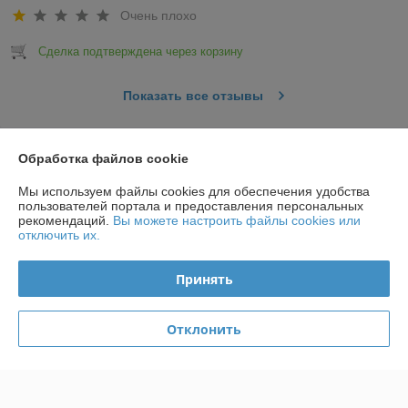
Очень плохо
Сделка подтверждена через корзину
Показать все отзывы
О нас
Обработка файлов cookie
Мы используем файлы cookies для обеспечения удобства
Контакты
пользователей портала и предоставления персональных
рекомендаций.
Вы можете настроить файлы cookies или
отключить их.
Доставка и оплата
Принять
График работы
Отклонить
Полная версия сайта
Политика обработки cookies