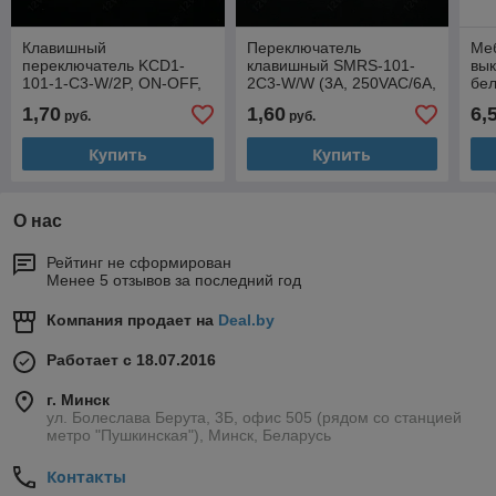
Клавишный
Переключатель
Ме
переключатель KCD1-
клавишный SMRS-101-
вы
101-1-C3-W/2P, ON-OFF,
2C3-W/W (3A, 250VAC/6А,
бел
2 контакта, белый [S]
125VAC) [S]
1,70
1,60
6,
руб.
руб.
Купить
Купить
О нас
Рейтинг не сформирован
Менее 5 отзывов за последний год
Компания продает на
Deal.by
Работает с 18.07.2016
г. Минск
ул. Болеслава Берута, 3Б, офис 505 (рядом со станцией
метро "Пушкинская"), Минск, Беларусь
Контакты