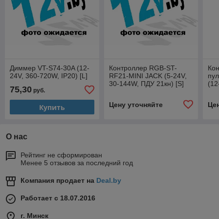
Диммер VT-S74-30A (12-
Контроллер RGB-ST-
Ко
24V, 360-720W, IP20) [L]
RF21-MINI JACK (5-24V,
пул
30-144W, ПДУ 21кн) [S]
(12
75,30
руб.
RF2
Цену уточняйте
Це
Купить
О нас
Рейтинг не сформирован
Менее 5 отзывов за последний год
Компания продает на
Deal.by
Работает с 18.07.2016
г. Минск