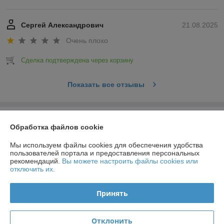
Сергей Александрович
21.08.2025
Очень плохо
Сделка подтверждена через корзину
Показать все отзывы
О нас
Обработка файлов cookie
Контакты
Мы используем файлы cookies для обеспечения удобства
пользователей портала и предоставления персональных
рекомендаций.
Вы можете настроить файлы cookies или
Доставка и оплата
отключить их.
График работы
Принять
Полная версия сайта
Отклонить