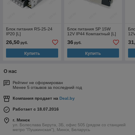
Блок питания RS-25-24
Блок питания SP 15W
Бл
IP20 [L]
12V IP44 Компактный [L]
12V
26,50
36
31
руб.
руб.
Купить
Купить
О нас
Рейтинг не сформирован
Менее 5 отзывов за последний год
Компания продает на
Deal.by
Работает с 18.07.2016
г. Минск
ул. Болеслава Берута, 3Б, офис 505 (рядом со станцией
метро "Пушкинская"), Минск, Беларусь