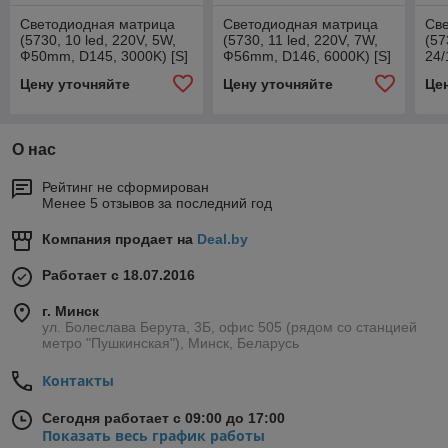
Светодиодная матрица
Светодиодная матрица
Св
(5730, 10 led, 220V, 5W,
(5730, 11 led, 220V, 7W,
(57
Ф50mm, D145, 3000K) [S]
Ф56mm, D146, 6000K) [S]
24/
Ф2
Цену уточняйте
Цену уточняйте
Це
300
О нас
Рейтинг не сформирован
Менее 5 отзывов за последний год
Компания продает на
Deal.by
Работает с 18.07.2016
г. Минск
ул. Болеслава Берута, 3Б, офис 505 (рядом со станцией
метро "Пушкинская"), Минск, Беларусь
Контакты
Сегодня работает с 09:00 до 17:00
Показать весь график работы