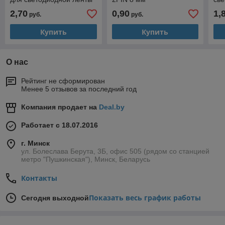
5050 RGB [S]
RG
2,70
0,90
1,
руб.
руб.
Купить
Купить
О нас
Рейтинг не сформирован
Менее 5 отзывов за последний год
Компания продает на
Deal.by
Работает с 18.07.2016
г. Минск
ул. Болеслава Берута, 3Б, офис 505 (рядом со станцией
метро "Пушкинская"), Минск, Беларусь
Контакты
Показать весь график работы
Сегодня выходной