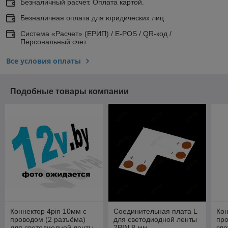
Безналичный расчет. Оплата картой.
Безналичная оплата для юридических лиц
Система «Расчет» (ЕРИП) / E-POS / QR-код /
Персональный счет
Все условия оплаты
Подобные товары компании
Коннектор 4pin 10мм с
Соединительная плата L
Кон
проводом (2 разъёма)
для светодиодной ленты
про
для светодиодной ленты
2PIN 8 мм
све