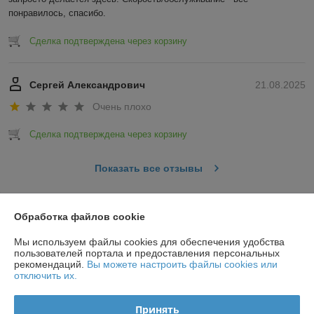
понравилось, спасибо.
Сделка подтверждена через корзину
Сергей Александрович
21.08.2025
Очень плохо
Сделка подтверждена через корзину
Показать все отзывы
О нас
Обработка файлов cookie
Мы используем файлы cookies для обеспечения удобства
Контакты
пользователей портала и предоставления персональных
рекомендаций.
Вы можете настроить файлы cookies или
отключить их.
Доставка и оплата
Принять