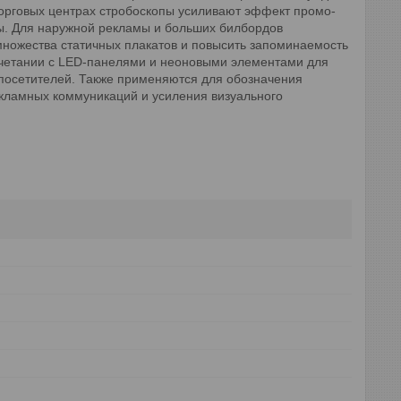
торговых центрах стробоскопы усиливают эффект промо-
ы. Для наружной рекламы и больших билбордов
множества статичных плакатов и повысить запоминаемость
очетании с LED-панелями и неоновыми элементами для
посетителей. Также применяются для обозначения
кламных коммуникаций и усиления визуального