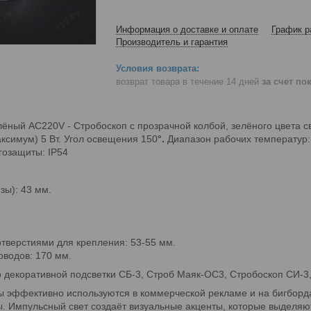
Информация о доставке и оплате
График р
Производитель и гарантия
возврат товара в течение 14 дней
за счет по
ёный АС220V - Стробоскоп с прозрачной колбой, зелёного цвета с
ксимум) 5 Вт. Угол освещения 150
°.
Диапазон рабочих температур: m
гозащиты: IP54
зы): 43 мм.
тверстиями для крепления: 53-55 мм.
водов: 170 мм.
о декоративной подсветки СБ-3, Строб Маяк-ОС3, Стробоскоп СИ-3,
ы эффективно используются в коммерческой рекламе и на бигбор
ы. Импульсный свет создаёт визуальные акценты, которые выделя