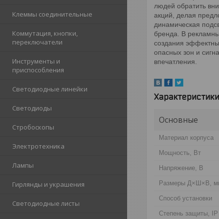
людей обратить вни
Клеммы соединительные
акций, делая предл
динамическая подсв
Коммутация, кнопки,
бренда. В рекламн
переключатели
создания эффектных
опасных зон и сигн
Инструменты и
впечатления.
приспособления
Светодиодные линейки
Характеристик
Светодиоды
Основные
Стробоскопы
Материал корпуса
Электротехника
Мощность, Вт
Лампы
Напряжение, В
Размеры Д×Ш×В, м
Гирлянды и украшения
Способ установки
Светодиодные листы
Степень защиты, IP