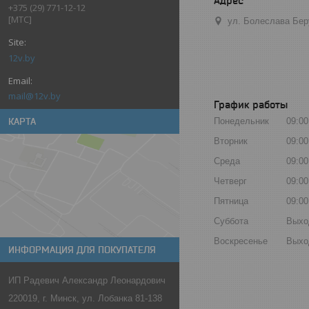
+375 (29) 771-12-12
[МТС]
ул. Болеслава Бер
12v.by
mail@12v.by
График работы
Понедельник
09:00
КАРТА
Вторник
09:00
Среда
09:00
Четверг
09:00
Пятница
09:00
Суббота
Выхо
Воскресенье
Выхо
ИНФОРМАЦИЯ ДЛЯ ПОКУПАТЕЛЯ
ИП Радевич Александр Леонардович
220019, г. Минск, ул. Лобанка 81-138