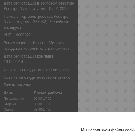
Дата регистрации в Торговом реестре/
Реестре бытовых услуг: 05.01.2017
Номер в Торговом реестре/Реестре
бытовых услуг: 363982, Республика
Беларусь
УНП: 190603221
Регистрационный орган: Минский
городской исполнительный комитет
Дата регистрации компании:
19.07.2018
Ссылка на свидетельство/лицензию
Ссылка на свидетельство/лицензию
Режим работы:
День
Время работы
Понедельник
09:00-17:00
Вторник
09:00-17:00
Среда
09:00-17:00
Четверг
09:00-17:00
Пятница
09:00-17:00
Суббота
Выходной
Мы используем файлы cookie
Воскресенье
Выходной