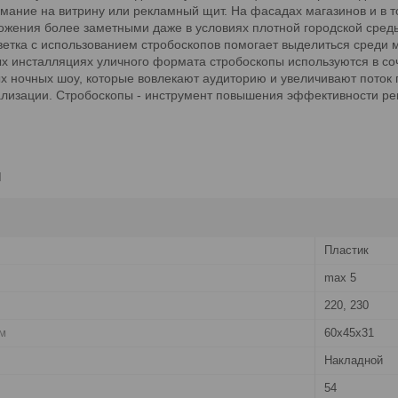
мание на витрину или рекламный щит. На фасадах магазинов и в 
ожения более заметными даже в условиях плотной городской сред
етка с использованием стробоскопов помогает выделиться среди 
ых инсталляциях уличного формата стробоскопы используются в с
 ночных шоу, которые вовлекают аудиторию и увеличивают поток 
ализации. Стробоскопы - инструмент повышения эффективности ре
и
Пластик
max 5
220, 230
м
60х45x31
Накладной
54