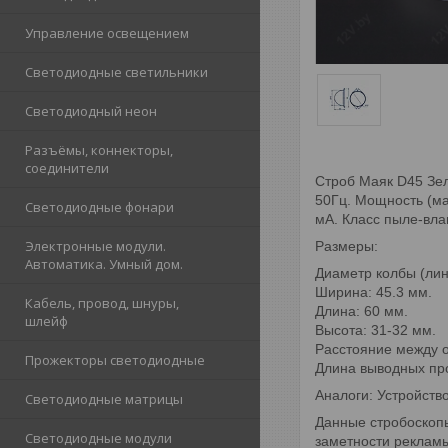
Управление освещением
Светодиодные светильники
Светодиодный неон
Разъёмы, коннекторы,
соединители
Строб Маяк D45 Зел
50Гц. Мощность (ма
Светодиодные фонари
мА. Класс пыле-вла
Электронные модули.
Размеры:
Автоматика. Умный дом.
Диаметр колбы (лин
Ширина: 45.3 мм.
Кабель, провод, шнуры,
Длина: 60 мм.
шлейф
Высота: 31-32 мм.
Расстояние между о
Прожекторы светодиодные
Длина выводных про
Аналоги: Устройств
Светодиодные матрицы
Данные стробоскоп
Светодиодные модули
заметности реклам