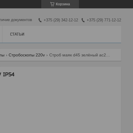
Корзина
личие документов
+375 (29) 342-12-12
+375 (29) 771-12-12
СТАТЬИ
пы
Стробоскопы 220v
Строб маяк d45 зелёный ас220v ip54
 IP54