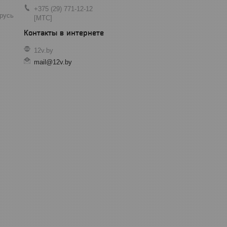
+375 (29) 771-12-12
арусь
[МТС]
12v.by
mail@12v.by