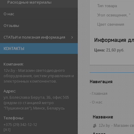
Расходные материалы
Тип товара
О нас
Угол освещения, °
Цвет свечения
Отзывы
СТАТЬИ и полезная информация
Информация дл
КОНТАКТЫ
Цена:
21,60
руб.
12v.by - Магазин светодиодного
оборудования, систем управления и
электронных компонентов.
Навигация
Главная
ул. Болеслава Берута, 3Б, офис 505
О нас
(рядом со станцией метро
"Пушкинская"), Минск, Беларусь
+375 (29) 342-12-12
12v.by - Магазин 
[A1]