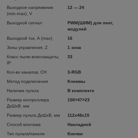
Выходное напряжение
12 — 24
(min-max), V
Выходной сигнал
PWM(ШИМ) для лент,
модулей
Выходной ток, А (max)
16
Зоны управления, Z
1 зона
Класс пыле-влагозащиты,
33
IP
Кол-во каналов, CH
3-RGB
Метод подключения
Клеммы
Наличие пульта
В комплекте
Размер контроллера
100×47×23
ДxШxВ, мм
Размер пульта ДxШxВ, мм
112х48х15
Способ монтажа
Накладной
Тип пульта/панели
Кнопки