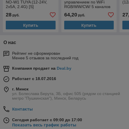
NO-W1 TUYA (12-24V,
управлением по WiFi
(12
2x5A, 2.4G) [S]
RGB/WW/CW/ 5 каналов
(12-24V, 4x5A, 2.4G) [S]
28
64,20
27
руб.
руб.
Купить
Купить
О нас
Рейтинг не сформирован
Менее 5 отзывов за последний год
Компания продает на
Deal.by
Работает с 18.07.2016
г. Минск
ул. Болеслава Берута, 3Б, офис 505 (рядом со станцией
метро "Пушкинская"), Минск, Беларусь
Контакты
Сегодня работает с 09:00 до 17:00
Показать весь график работы