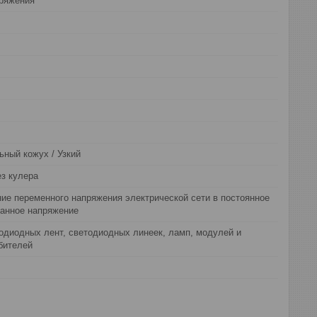
пряжения
ный кожух / Узкий
з кулера
ие переменного напряжения электрической сети в постоянное
ванное напряжение
одиодных лент, светодиодных линеек, ламп, модулей и
бителей