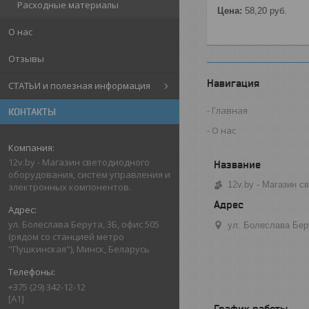
Расходные материалы
Цена:
58,20
руб.
О нас
Отзывы
Навигация
СТАТЬИ и полезная информация
Главная
КОНТАКТЫ
О нас
12v.by - Магазин светодиодного
оборудования, систем управления и
12v.by - Магазин 
электронных компонентов.
ул. Болеслава Берута, 3Б, офис 505
ул. Болеслава Бер
(рядом со станцией метро
"Пушкинская"), Минск, Беларусь
+375 (29) 342-12-12
[A1]
График работы