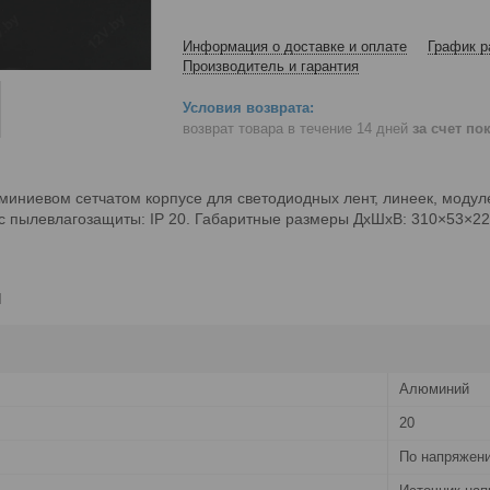
Информация о доставке и оплате
График р
Производитель и гарантия
возврат товара в течение 14 дней
за счет по
миниевом сетчатом корпусе для светодиодных лент, линеек, модуле
асс пылевлагозащиты: IP 20. Габаритные размеры ДхШхВ: 310×53×22
и
Алюминий
20
По напряжен