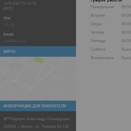
+375 (29) 771-12-12
Понедельник
09:00
[МТС]
Вторник
09:00
Среда
09:00
12v.by
Четверг
09:00
mail@12v.by
Пятница
09:00
Суббота
Выхо
КАРТА
Воскресенье
Выхо
ИНФОРМАЦИЯ ДЛЯ ПОКУПАТЕЛЯ
ИП Радевич Александр Леонардович
220019, г. Минск, ул. Лобанка 81-138