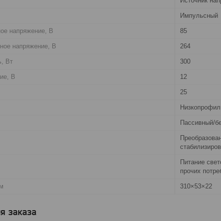
Источник на
Импульсный
ое нaпряжение, В
85
ное напряжение, В
264
, Вт
300
ие, В
12
25
Низкопрофиль
Пассивный/бе
Преобразован
стабилизиро
Питание свет
прочих потре
м
310×53×22
я заказа