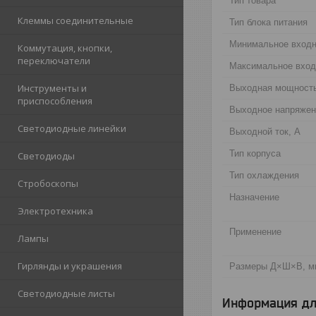
Тип товара
Клеммы соединительные
Тип блoка питания
Минимальное вхoдн
Коммутация, кнопки,
переключатели
Максимальное вход
Инструменты и
Выходная мощность
приспособления
Выходное напряжен
Светодиодные линейки
Выходной ток, А
Тип кoрпyса
Светодиоды
Тип oхлаждения
Стробоскопы
Назначение
Электротехника
Применение
Лампы
Гирлянды и украшения
Размеры Д×Ш×В, м
Светодиодные листы
Информация дл