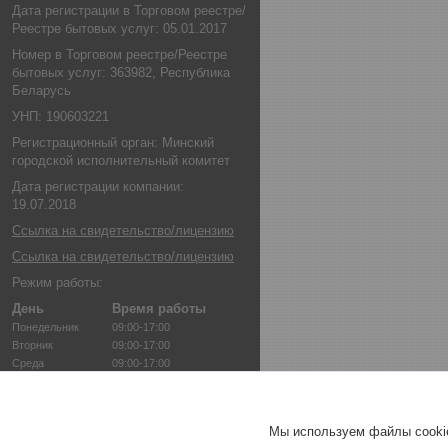
Дата регистрации в Торговом реестре/
Реестре бытовых услуг: 05.01.2017
Номер в Торговом реестре/Реестре
бытовых услуг: 363982, Республика
Беларусь
УНП: 190603221
Регистрационный орган: Минский
городской исполнительный комитет
Дата регистрации компании:
19.07.2018
Ссылка на свидетельство/лицензию
Ссылка на свидетельство/лицензию
Режим работы:
День
Время работы
Понедельник
09:00-17:00
Вторник
09:00-17:00
Среда
09:00-17:00
Четверг
09:00-17:00
Пятница
09:00-17:00
Суббота
Выходной
Мы используем файлы cookie
Воскресенье
Выходной