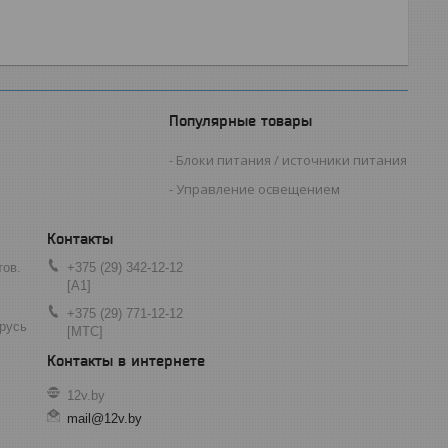
Популярные товары
Блоки питания / источники питания
Управление освещением
тов.
+375 (29) 342-12-12
[A1]
+375 (29) 771-12-12
арусь
[МТС]
12v.by
mail@12v.by