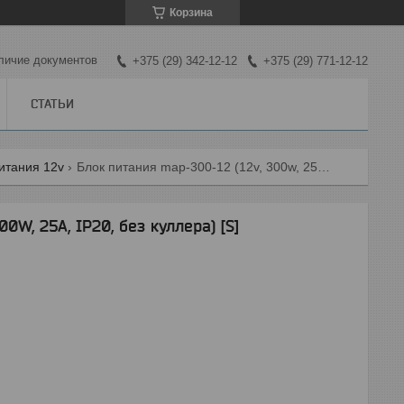
Корзина
личие документов
+375 (29) 342-12-12
+375 (29) 771-12-12
СТАТЬИ
итания 12v
Блок питания map-300-12 (12v, 300w, 25a, ip20, без куллера) [s]
0W, 25A, IP20, без куллера) [S]