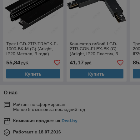
Трек LGD-2TR-TRACK-F-
Коннектор гибкий LGD-
Тр
1000-BK-M (C) (Arlight,
2TR-CON-FLEX-BK (C)
200
IP20 Металл, 3 года)
(Arlight, IP20 Пластик, 3
IP2
года)
55,84
41,17
85
руб.
руб.
Купить
Купить
О нас
Рейтинг не сформирован
Менее 5 отзывов за последний год
Компания продает на
Deal.by
Работает с 18.07.2016