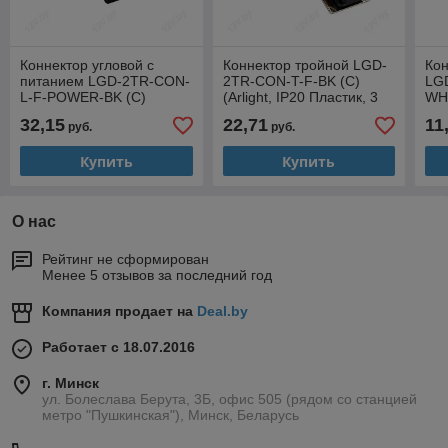
Коннектор угловой с
Коннектор тройной LGD-
Кон
питанием LGD-2TR-CON-
2TR-CON-T-F-BK (C)
LG
L-F-POWER-BK (C)
(Arlight, IP20 Пластик, 3
WH 
(Arlight, IP20 Пластик, 3
года)
Пла
32,15
22,71
11
руб.
руб.
года)
Купить
Купить
О нас
Рейтинг не сформирован
Менее 5 отзывов за последний год
Компания продает на
Deal.by
Работает с 18.07.2016
г. Минск
ул. Болеслава Берута, 3Б, офис 505 (рядом со станцией
метро "Пушкинская"), Минск, Беларусь