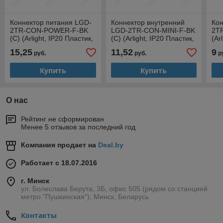
Коннектор питания LGD-
Коннектор внутренний
Кон
2TR-CON-POWER-F-BK
LGD-2TR-CON-MINI-F-BK
2T
(C) (Arlight, IP20 Пластик,
(C) (Arlight, IP20 Пластик,
(Ar
3 года)
3 года)
год
15,25
11,52
9
руб.
руб.
р
Купить
Купить
О нас
Рейтинг не сформирован
Менее 5 отзывов за последний год
Компания продает на
Deal.by
Работает с 18.07.2016
г. Минск
ул. Болеслава Берута, 3Б, офис 505 (рядом со станцией
метро "Пушкинская"), Минск, Беларусь
Контакты