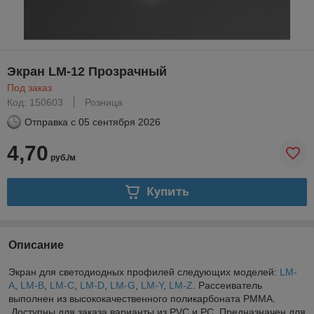
Экран LM-12 Прозрачный
Под заказ
Код: 150603
Розница
Отправка с
05 сентября 2026
4,70
руб./м
Купить
Описание
Экран для светодиодных профилей следующих моделей:
LM-
A
,
LM-B
,
LM-C
,
LM-D
,
LM-G
,
LM-Y
,
LM-Z
. Рассеиватель
выполнен из высококачественного поликарбоната PMMA.
Доступны для заказа варианты из PVC и PC. Предназначен для