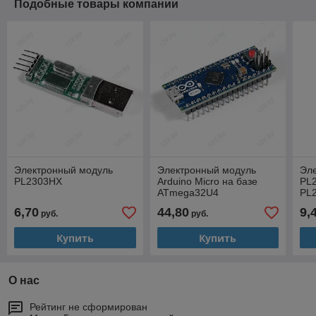
Подобные товары компании
Электронный модуль
Электронный модуль
Эл
PL2303HX
Arduino Micro на базе
PL
ATmega32U4
PL
ST
6,70
44,80
9,
руб.
руб.
Купить
Купить
О нас
Рейтинг не сформирован