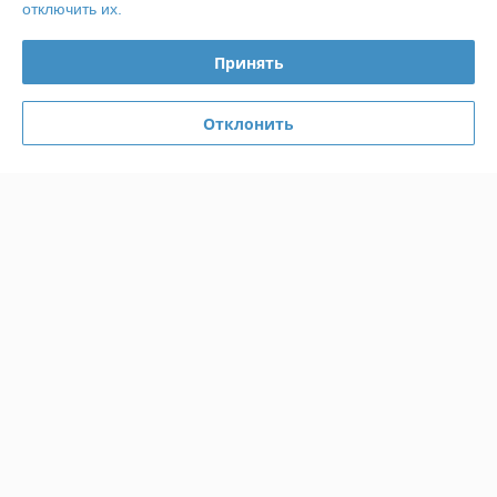
отключить их.
Доставка и оплата
Принять
График работы
Отклонить
Полная версия сайта
Политика обработки cookies
Сайт создан на платформе Deal.by
Информация для покупателя
Индивидуальный предприниматель:
ИП Радевич Александр
Леонардович
220019, г. Минск, ул. Лобанка 81-138
Регистрационный номер ЕГР: 190603221
УНП: 190603221
Регистрационный орган: Минский городской исполнительный комитет