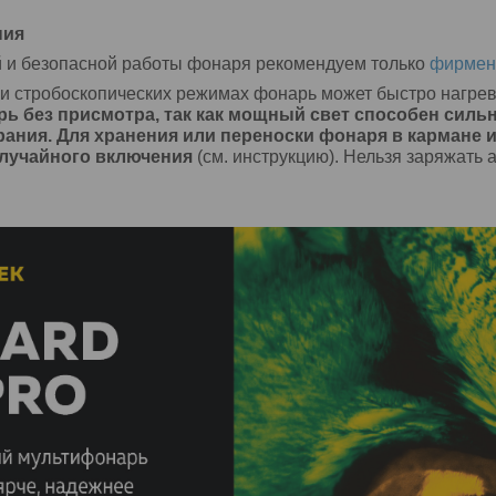
ния
 и безопасной работы фонаря рекомендуем только
фирменн
и стробоскопических режимах фонарь может быстро нагрев
ь без присмотра, так как мощный свет способен силь
рания. Для хранения или переноски фонаря в кармане
случайного включения
(см. инструкцию). Нельзя заряжать