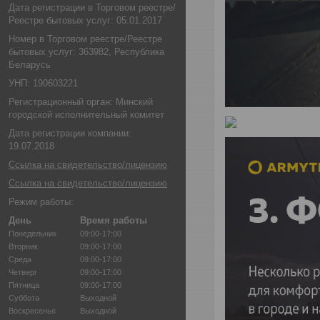
Дата регистрации в Торговом реестре/
Реестре бытовых услуг: 05.01.2017
Номер в Торговом реестре/Реестре
бытовых услуг: 363982, Республика
Беларусь
УНП: 190603221
Регистрационный орган: Минский
городской исполнительный комитет
Дата регистрации компании:
19.07.2018
Ссылка на свидетельство/лицензию
Ссылка на свидетельство/лицензию
Режим работы:
День
Время работы
Понедельник
09:00-17:00
Вторник
09:00-17:00
Среда
09:00-17:00
Четверг
09:00-17:00
Пятница
09:00-17:00
Суббота
Выходной
Воскресенье
Выходной