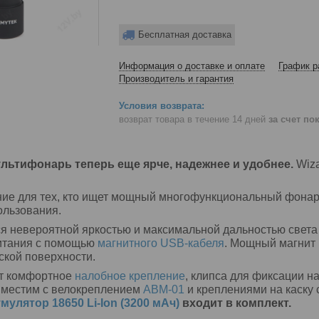
Бесплатная доставка
Информация о доставке и оплате
График р
Производитель и гарантия
возврат товара в течение 14 дней
за счет по
льтифонарь теперь еще ярче, надежнее и удобнее.
Wiz
ие для тех, кто ищет мощный многофункциональный фонар
ользования.
я невероятной яркостью и максимальной дальностью света
итания с помощью
магнитного USB-кабеля
. Мощный магнит 
ской поверхности.
ит комфортное
налобное крепление
, клипса для фиксации н
овместим с велокреплением
ABM-01
и креплениями на каску
мулятор 18650 Li-Ion (3200 мАч)
входит в комплект.