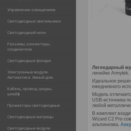
Управление освещением
Светодиодные светильники
Светодиодный неон
Разъёмы, коннекторы,
соединители
Светодиодные фонари
Легендарный му
Электронные модули.
линейке Armytek.
Автоматика. Умный дом.
Идеальное решен
ежедневного исп
Кабель, провод, шнуры,
шлейф
Модель отличаетс
USB-источника п
Прожекторы светодиодные
любой металличе
В комплект вход
Светодиодные матрицы
Wizard C2 Pro с
альпинизма.
Акку
Светодиодные модули