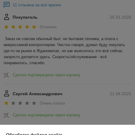
11 отзывов за всё время
Покупатель
25.01.2026
Отлично
Заказ не совсем обычный был: не бытовая техника, а плата с 
микросхемой-контроллером. Честно говоря, думал буду покупать 
где-то на рынке в Ждановичах, но как выяснлось это всё сейчас 
запросто делается здесь. Скорость/обслуживание - всё 
понравилось, спасибо.
Сделка подтверждена через корзину
Сергей Александрович
21.08.2025
Очень плохо
Сделка подтверждена через корзину
Показать все отзывы
Обработка файлов cookie