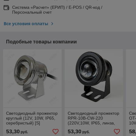
Система «Расчет» (ЕРИП) / E-POS / QR-код /
Персональный счет
Все условия оплаты
Подобные товары компании
Светодиодный прожектор
Светодиодный прожектор
Св
круглый (12V, 10W, IP65,
RPR-10B-CW-220
OT-
серебристый) [S]
(220V,10W, IP65, линза,
10W
черный) [S]
ста
53,30
53,30
58
руб.
руб.