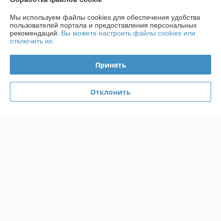
Мы используем файлы cookies для обеспечения удобства
О нас
пользователей портала и предоставления персональных
рекомендаций.
Вы можете настроить файлы cookies или
отключить их.
Контакты
Принять
Доставка и оплата
Отклонить
График работы
Полная версия сайта
Политика обработки cookies
Сайт создан на платформе Deal.by
Информация для покупателя
Индивидуальный предприниматель:
ИП Радевич Александр
Леонардович