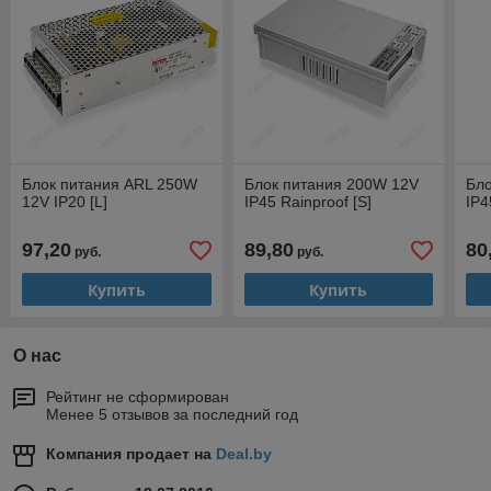
Блок питания ARL 250W
Блок питания 200W 12V
Бло
12V IP20 [L]
IP45 Rainproof [S]
IP4
97,20
89,80
80
руб.
руб.
Купить
Купить
О нас
Рейтинг не сформирован
Менее 5 отзывов за последний год
Компания продает на
Deal.by