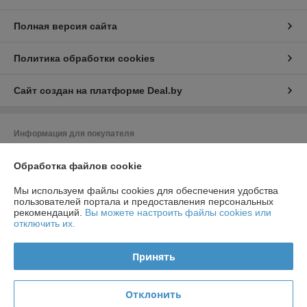
Полная версия сайта
Политика обработки cookies
Сайт создан на платформе Deal.by
Информация для покупателя
Индивидуальный предприниматель:
ИП Радевич Александр
Обработка файлов cookie
Леонардович
220019, г. Минск, ул. Лобанка 81-138
Мы используем файлы cookies для обеспечения удобства
Регистрационный номер ЕГР: 190603221
пользователей портала и предоставления персональных
рекомендаций.
Вы можете настроить файлы cookies или
УНП: 190603221
отключить их.
Регистрационный орган: Минский городской исполнительный комитет
Принять
Дата регистрации компании: 19.07.2018
Ссылка на свидетельство/лицензию
Отклонить
Ссылка на свидетельство/лицензию