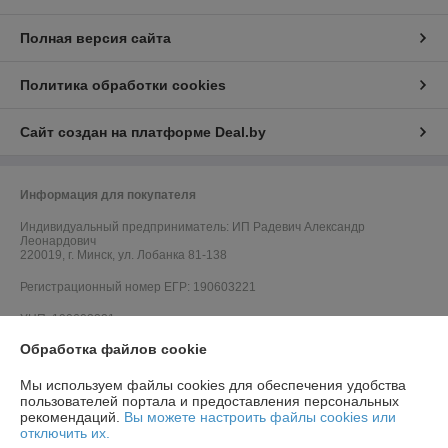
Полная версия сайта
Политика обработки cookies
Сайт создан на платформе Deal.by
Информация для покупателя
Индивидуальный предприниматель:
ИП Радевич Александр
Леонардович
220019, г. Минск, ул. Лобанка 81-138
Регистрационный номер ЕГР: 190603221
УНП: 190603221
Обработка файлов cookie
Регистрационный орган: Минский городской исполнительный комитет
Дата регистрации компании: 19.07.2018
Мы используем файлы cookies для обеспечения удобства
пользователей портала и предоставления персональных
Ссылка на свидетельство/лицензию
рекомендаций.
Вы можете настроить файлы cookies или
отключить их.
Ссылка на свидетельство/лицензию