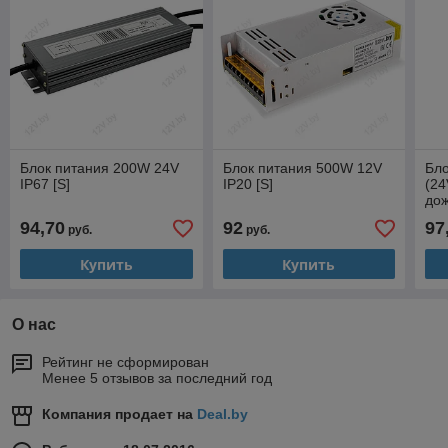
Блок питания 200W 24V
Блок питания 500W 12V
Бло
IP67 [S]
IP20 [S]
(24
дож
94,70
92
97
руб.
руб.
Купить
Купить
О нас
Рейтинг не сформирован
Менее 5 отзывов за последний год
Компания продает на
Deal.by