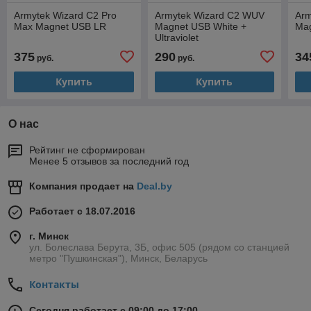
Armytek Wizard C2 Pro
Armytek Wizard C2 WUV
Arm
Max Magnet USB LR
Magnet USB White +
Ma
Ultraviolet
375
290
34
руб.
руб.
Купить
Купить
О нас
Рейтинг не сформирован
Менее 5 отзывов за последний год
Компания продает на
Deal.by
Работает с 18.07.2016
г. Минск
ул. Болеслава Берута, 3Б, офис 505 (рядом со станцией
метро "Пушкинская"), Минск, Беларусь
Контакты
Сегодня работает с 09:00 до 17:00