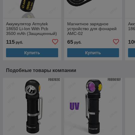
Аккумулятор Armytek
Магнитное зарядное
Акк
18650 Li-Ion With Pcb
устройство для фонарей
186
3500 mAh (Защищенный)
AMC-02
115
65
10
руб.
руб.
Купить
Купить
Подобные товары компании