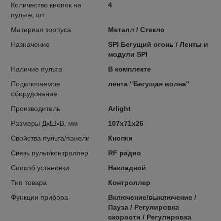
Количество кнопок на
4
пульте, шт
Материал корпуса
Металл / Стекло
Назначение
SPI Бегущий огонь / Ленты и
модули SPI
Наличие пульта
В комплекте
Подключаемое
лента "Бегущая волна"
оборудование
Прoизвoдитель
Arlight
Размеры ДхШхВ, мм
107х71х26
Свойства пульта/панели
Кнопки
Связь пульт/контроллер
RF радио
Способ установки
Накладной
Тип тoвара
Контроллер
Функции прибора
Включение/выключение /
Пауза / Регулировка
скорости / Регулировка