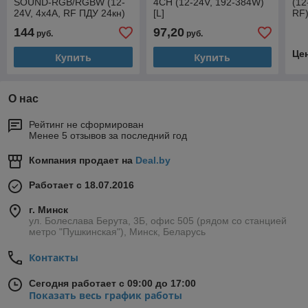
SOUND-RGB/RGBW (12-
4CH (12-24V, 192-384W)
(12
24V, 4x4A, RF ПДУ 24кн)
[L]
RF)
[L]
144
97,20
руб.
руб.
Це
Купить
Купить
О нас
Рейтинг не сформирован
Менее 5 отзывов за последний год
Компания продает на
Deal.by
Работает с 18.07.2016
г. Минск
ул. Болеслава Берута, 3Б, офис 505 (рядом со станцией
метро "Пушкинская"), Минск, Беларусь
Контакты
Сегодня работает с 09:00 до 17:00
Показать весь график работы