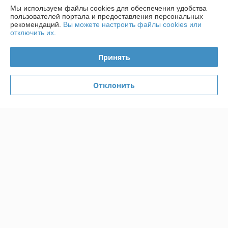
Мы используем файлы cookies для обеспечения удобства
Контакты
пользователей портала и предоставления персональных
рекомендаций.
Вы можете настроить файлы cookies или
отключить их.
Доставка и оплата
Принять
График работы
Отклонить
Полная версия сайта
Политика обработки cookies
Сайт создан на платформе Deal.by
Информация для покупателя
Индивидуальный предприниматель:
ИП Радевич Александр
Леонардович
220019, г. Минск, ул. Лобанка 81-138
Регистрационный номер ЕГР: 190603221