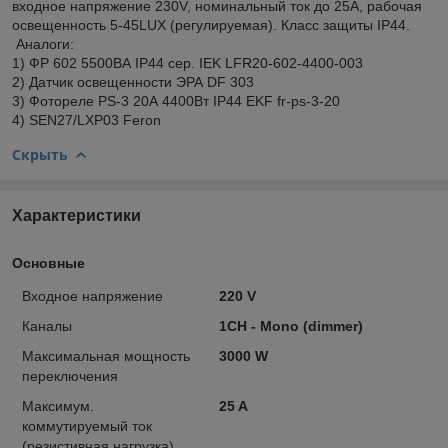
входное напряжение 230V, номинальный ток до 25A, рабочая
освещенность 5-45LUX (регулируемая). Класс защиты IP44.
Аналоги:
1) ФР 602 5500ВА IP44 сер. IEK LFR20-602-4400-003
2) Датчик освещенности ЭРА DF 303
3) Фотореле PS-3 20А 4400Вт IP44 EKF fr-ps-3-20
4) SEN27/LXР03 Feron
Скрыть
Характеристики
Основные
Входное нaпряжение
220 V
Каналы
1CH - Mono (dimmer)
Максимальная мощность
3000 W
переключения
Максимум.
25 A
коммутируемый ток
(резистивная нагрузка)