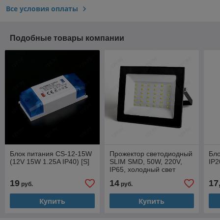
Все условия оплаты
Подобные товары компании
Блок питания CS-12-15W
Прожектор светодиодный
Бло
(12V 15W 1.25A IP40) [S]
SLIM SMD, 50W, 220V,
IP2
IP65, холодный свет
(6500K)
19
14
17
руб.
руб.
Купить
Купить