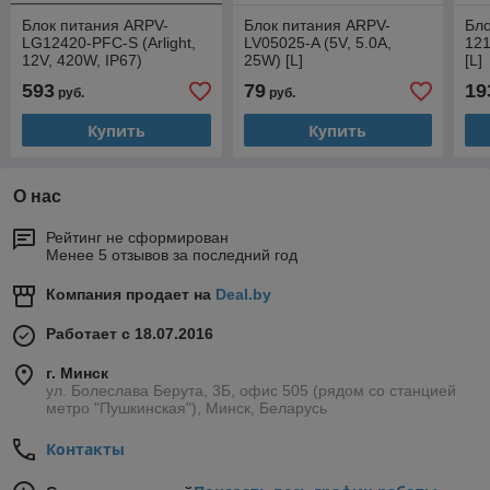
Блок питания ARPV-
Блок питания ARPV-
Бло
LG12420-PFC-S (Arlight,
LV05025-A (5V, 5.0A,
121
12V, 420W, IP67)
25W) [L]
[L]
593
79
19
руб.
руб.
Купить
Купить
О нас
Рейтинг не сформирован
Менее 5 отзывов за последний год
Компания продает на
Deal.by
Работает с 18.07.2016
г. Минск
ул. Болеслава Берута, 3Б, офис 505 (рядом со станцией
метро "Пушкинская"), Минск, Беларусь
Контакты