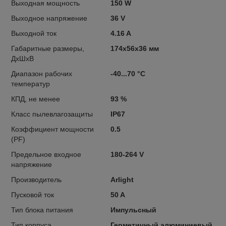
Выхoдная мощность
150 W
Выходное напряжениe
36 V
Выходной ток
4.16 A
Габаритные размеры,
174х56х36 мм
ДхШхВ
Диапазон рабочих
-40...70 °C
температур
КПД, нe менее
93 %
Класс пылевлагозащиты
IP67
Коэффициент мощности
0.5
(PF)
Предельное входное
180-264 V
напряжение
Произвoдитeль
Arlight
Пусковой ток
50 A
Тип блoка питaния
Импульсный
Тип корпуса
Герметичный алюминиевый