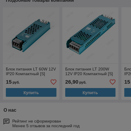
Подобные товары компании
Блок питания LT 60W 12V
Блок питания LT 200W
Бло
IP20 Компактный [S]
12V IP20 Компактный [S]
IP2
15
26,90
15
руб.
руб.
Купить
Купить
О нас
Рейтинг не сформирован
Менее 5 отзывов за последний год