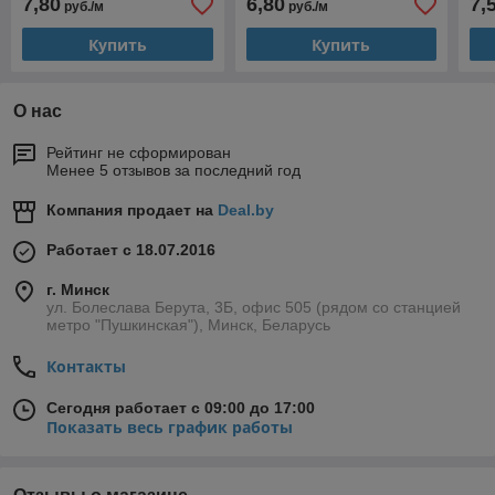
7,80
6,80
7,
руб./м
руб./м
15,2х6х2000mm.
15
Купить
Купить
О нас
Рейтинг не сформирован
Менее 5 отзывов за последний год
Компания продает на
Deal.by
Работает с 18.07.2016
г. Минск
ул. Болеслава Берута, 3Б, офис 505 (рядом со станцией
метро "Пушкинская"), Минск, Беларусь
Контакты
Сегодня работает с 09:00 до 17:00
Показать весь график работы