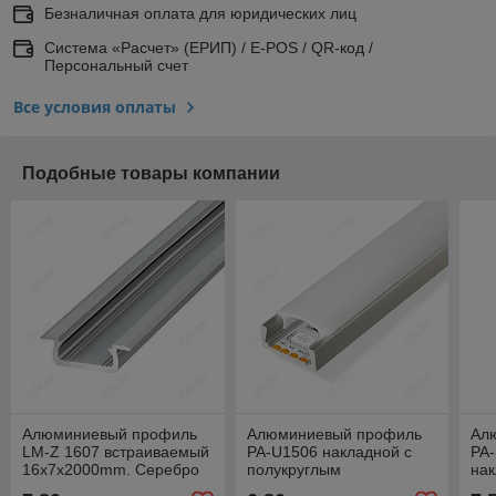
Безналичная оплата для юридических лиц
Система «Расчет» (ЕРИП) / E-POS / QR-код /
Персональный счет
Все условия оплаты
Подобные товары компании
Алюминиевый профиль
Алюминиевый профиль
Ал
LM-Z 1607 встраиваемый
PA-U1506 накладной с
PA-
16х7х2000mm. Серебро
полукруглым
нак
анод
[полуматовым] экраном
[по