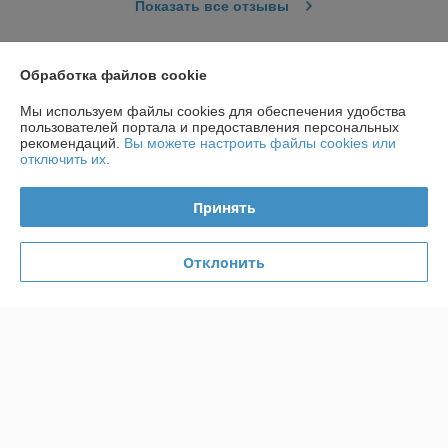
Показать все отзывы
О нас
Обработка файлов cookie
Мы используем файлы cookies для обеспечения удобства
Контакты
пользователей портала и предоставления персональных
рекомендаций.
Вы можете настроить файлы cookies или
отключить их.
Доставка и оплата
Принять
График работы
Отклонить
Полная версия сайта
Политика обработки cookies
Сайт создан на платформе Deal.by
Информация для покупателя