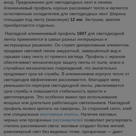
анод. Предназначен для светодиодных лент и линеек.
Алюминиевый профиль хорошо рассеивает тепло и является
естественным охладителем для светодиодных лент. Ширина
площадки под ленту (максимум)
12 мм
. Заглушки, крепеж
приобретаются отдельно.
Накладной алюминиевый профиль
1607
для светодиодной
ленты применяется в самых разных интерьерных и
экстерьерных решениях. Он служит декоративным элементом,
придавая световой линии аккуратный, завершённый вид и
скрывая саму ленту от прямого взгляда. Профиль с экраном
обеспечивает механическую защиту ленты от пыли, влаги и
случайных механических повреждений, что значительно
продлевает срок её службы. В алюминиевом корпусе тепло от
светодиодов эффективнее рассеивается, благодаря чему
уменьшается перегрев светодиодной ленты, увеличивается
срок службы и повышается стабильность яркости и
цветопередачи. Это особенно важно при использовании
мощных или длительно работающих светильников. Накладной
профиль можно крепить на саморезы, 2х сторонний скотч, клей
или специальные
монтажные клипсы
. Наличие матовых,
черных или прозрачных
рассеивателей
позволяет регулировать
степень рассеивания света: матовые создают более мягкий,
равномерный свет без видимых точек, прозрачные — дают