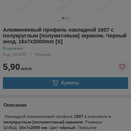
Алюминиевый профиль накладной 1607 с
полукруглым [полуматовым] экраном. Черный
анод. 16х7х2000mm [S]
В наличии
Код: 142049
Розница
5,90
руб./м
Купить
Описание
Накладной алюминиевый профиль
1607
в комплекте
с
полукруглым
[полуматовым] экраном
. Размеры
ШхВхД:
16х7х2000
мм
. Цвет
чёрный
. Покрытие