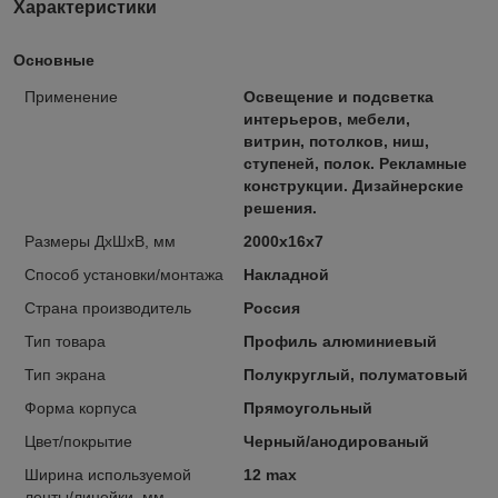
Характеристики
Основные
Применение
Освещение и подсветка
интерьеров, мебели,
витрин, потолков, ниш,
ступеней, полок. Рекламные
конструкции. Дизайнерские
решения.
Размеры ДхШхВ, мм
2000х16х7
Способ установки/монтажа
Накладной
Стрaна производитель
Россия
Тип товара
Профиль алюминиевый
Тип экрана
Полукруглый, полуматовый
Форма корпуса
Прямоугольный
Цвет/покрытие
Черный/анодированый
Ширина используемой
12 max
ленты/линейки, мм