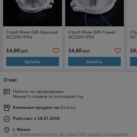
Строб Маяк D45 Красный
Строб Маяк D45 Синий
Ст
АС220V IP54
АС220V IP54
DC
14,60
14,60
15
руб.
руб.
Купить
Купить
О нас
Рейтинг не сформирован
Менее 5 отзывов за последний год
Компания продает на
Deal.by
Работает с 18.07.2016
г. Минск
ул. Болеслава Берута, 3Б, офис 505 (рядом со станцией