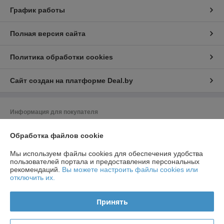
График работы
Полная версия сайта
Политика обработки cookies
Сайт создан на платформе Deal.by
Информация для покупателя
Индивидуальный предприниматель:
ИП Радевич Александр
Обработка файлов cookie
Леонардович
220019, г. Минск, ул. Лобанка 81-138
Мы используем файлы cookies для обеспечения удобства
Регистрационный номер ЕГР: 190603221
пользователей портала и предоставления персональных
рекомендаций.
Вы можете настроить файлы cookies или
УНП: 190603221
отключить их.
Регистрационный орган: Минский городской исполнительный комитет
Принять
Дата регистрации компании: 19.07.2018
Ссылка на свидетельство/лицензию