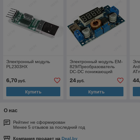
Электронный модуль
Электронный модуль EM-
Эл
PL2303HX
829/Преобразователь
Ard
DC-DC понижающий
AT
6,70
24
44
руб.
руб.
Купить
Купить
О нас
Рейтинг не сформирован
Менее 5 отзывов за последний год
Компания продает на
Deal.by