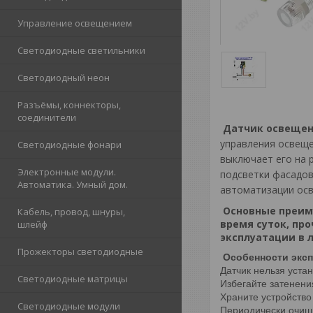
Управление освещением
Светодиодные светильники
Светодиодный неон
Разъёмы, коннекторы,
соединители
Датчик освещен
управления освеще
Светодиодные фонари
выключает его на 
Электронные модули.
подсветки фасадов
Автоматика. Умный дом.
автоматизации ос
Основные преим
Кабель, провод, шнуры,
время суток, пр
шлейф
эксплуатации в 
Прожекторы светодиодные
Особенности эксп
Датчик нельзя уста
Светодиодные матрицы
Избегайте затенен
Храните устройство
Светодиодные модули
Периодически очища