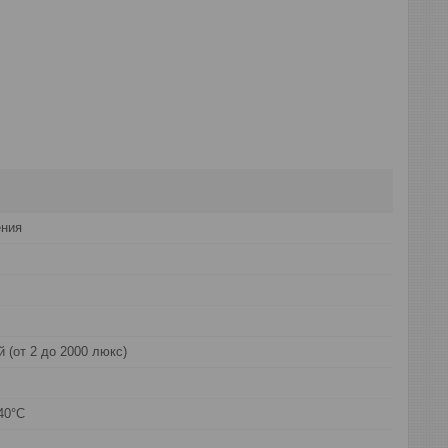
ения
 (от 2 до 2000 люкс)
40°C