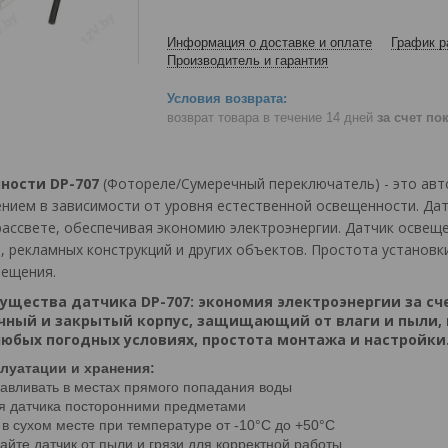
Информация о доставке и оплате
График р
Производитель и гарантия
возврат товара в течение 14 дней
за счет по
ности DP-707
(Фотореле/Сумеречный переключатель) - это авт
нием в зависимости от уровня естественной освещенности. Дат
рассвете, обеспечивая экономию электроэнергии. Датчик освещ
, рекламных конструкций и других объектов. Простота установ
вещения.
ущества датчика DP-707:
экономия электроэнергии за сч
очный и закрытый корпус, защищающий от влаги и пыли,
любых погодных условиях, простота монтажа и настройки
луатации и хранения:
навливать в местах прямого попадания воды
ия датчика посторонними предметами
 в сухом месте при температуре от -10°C до +50°C
йте датчик от пыли и грязи для корректной работы