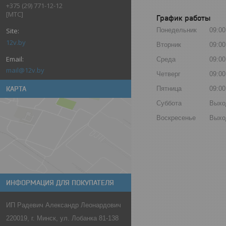
+375 (29) 771-12-12
[МТС]
График работы
Понедельник
09:00
12v.by
Вторник
09:00
Среда
09:00
mail@12v.by
Четверг
09:00
Пятница
09:00
КАРТА
Суббота
Выхо
Воскресенье
Выхо
ИНФОРМАЦИЯ ДЛЯ ПОКУПАТЕЛЯ
ИП Радевич Александр Леонардович
220019, г. Минск, ул. Лобанка 81-138