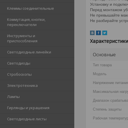
Установку и подкл
Клеммы соединительные
Перед монтажом убе
Не превышайте мак
Коммутация, кнопки,
Не разбирайте устр
переключатели
Инструменты и
Характеристик
приспособления
Светодиодные линейки
Основные
Светодиоды
Тип товара
Модель
Стробоскопы
Напряжение питани
Электротехника
Максимальная нагр
Лампы
Диапазон срабатыв
Гирлянды и украшения
Степень защиты
Рабочая температу
Светодиодные листы