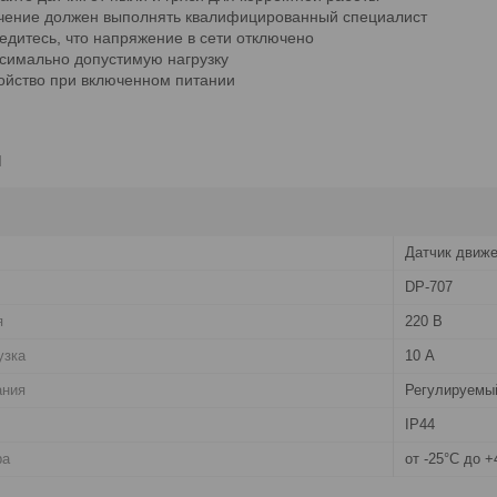
ючение должен выполнять квалифицированный специалист
дитесь, что напряжение в сети отключено
симально допустимую нагрузку
ойство при включенном питании
и
Датчик движ
DP-707
я
220 В
узка
10 А
ания
Регулируемый
IP44
ра
от -25°C до +