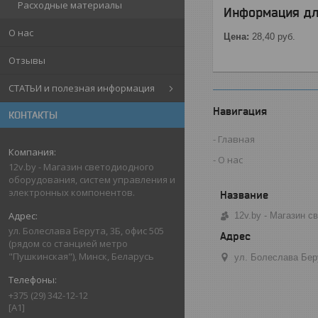
Расходные материалы
Информация дл
О нас
Цена:
28,40
руб.
Отзывы
СТАТЬИ и полезная информация
Навигация
КОНТАКТЫ
Главная
О нас
12v.by - Магазин светодиодного
оборудования, систем управления и
электронных компонентов.
12v.by - Магазин 
ул. Болеслава Берута, 3Б, офис 505
(рядом со станцией метро
"Пушкинская"), Минск, Беларусь
ул. Болеслава Бер
+375 (29) 342-12-12
[A1]