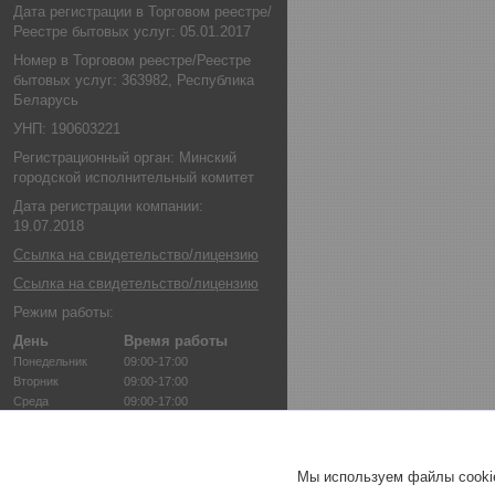
Дата регистрации в Торговом реестре/
Реестре бытовых услуг: 05.01.2017
Номер в Торговом реестре/Реестре
бытовых услуг: 363982, Республика
Беларусь
УНП: 190603221
Регистрационный орган: Минский
городской исполнительный комитет
Дата регистрации компании:
19.07.2018
Ссылка на свидетельство/лицензию
Ссылка на свидетельство/лицензию
Режим работы:
День
Время работы
Понедельник
09:00-17:00
Вторник
09:00-17:00
Среда
09:00-17:00
Четверг
09:00-17:00
Пятница
09:00-17:00
Суббота
Выходной
Мы используем файлы cookie
Воскресенье
Выходной