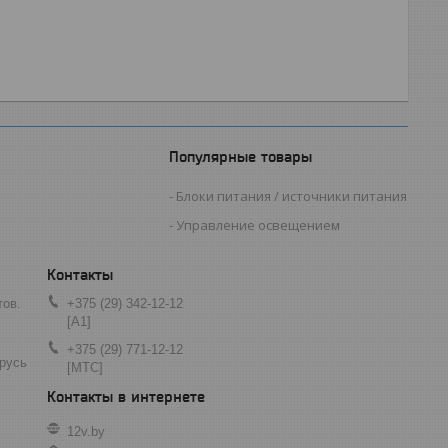
Популярные товары
Блоки питания / источники питания
Управление освещением
тов.
+375 (29) 342-12-12
[A1]
+375 (29) 771-12-12
арусь
[МТС]
12v.by