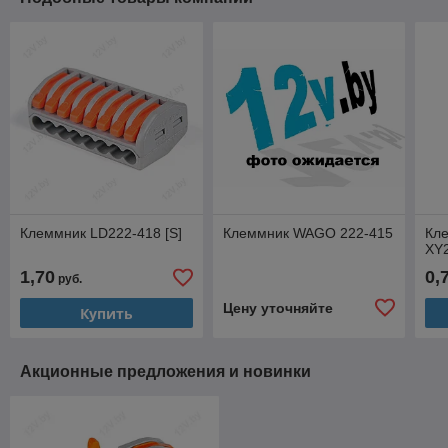
Клеммник LD222-418 [S]
Клеммник WAGO 222-415
Кл
XY2
1,70
0,
руб.
Цену уточняйте
Купить
Акционные предложения и новинки