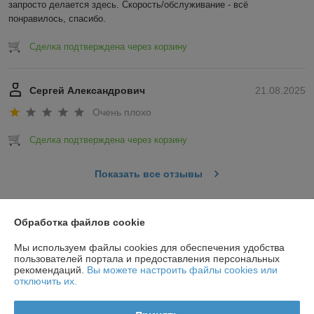
запросто делается здесь. Скорость/обслуживание - всё 
понравилось, спасибо.
Сделка подтверждена через корзину
Сергей Александрович
21.08.2025
Очень плохо
Сделка подтверждена через корзину
Показать все отзывы
О нас
Обработка файлов cookie
Мы используем файлы cookies для обеспечения удобства
Контакты
пользователей портала и предоставления персональных
рекомендаций.
Вы можете настроить файлы cookies или
отключить их.
Доставка и оплата