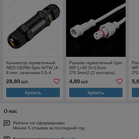
Коннектор герметичный
Разъём герметичный 2pin
Раз
NEO-GERM-5pin-WTW (4-
WP L=40 D=13mm
WP
8 mm, сечением 0.5-4
2*0.3mm2 (2 контакта)
2*0
mm2) IP68 (5 контактов)
28,80
4,80
5,
руб.
руб.
Купить
Купить
О нас
Рейтинг не сформирован
Менее 5 отзывов за последний год