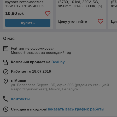
круглая встраиваемая
(5730, 10 led, 220V, 5W,
(57
12W D170 d145 4000K
Ф50mm, D145, 3000K) [S]
Ф56
10,80
руб.
Цену уточняйте
Це
Купить
О нас
Рейтинг не сформирован
Менее 5 отзывов за последний год
Компания продает на
Deal.by
Работает с 18.07.2016
г. Минск
ул. Болеслава Берута, 3Б, офис 505 (рядом со станцией
метро "Пушкинская"), Минск, Беларусь
Контакты
Показать весь график работы
Сегодня выходной