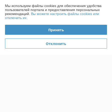
микросхемой-контроллером. Честно говоря, думал буду покупать 
Мы используем файлы cookies для обеспечения удобства
где-то на рынке в Ждановичах, но как выяснлось это всё сейчас 
пользователей портала и предоставления персональных
запросто делается здесь. Скорость/обслуживание - всё 
рекомендаций.
Вы можете настроить файлы cookies или
отключить их.
понравилось, спасибо.
Сделка подтверждена через корзину
Принять
Отклонить
Сергей Александрович
21.08.2025
Очень плохо
Сделка подтверждена через корзину
Показать все отзывы
О нас
Контакты