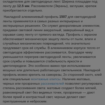
охладителем для светодиодных лент. Ширина площадки под
ленту до
12.5
мм
. Рассеиватели (Экраны), заглушки, крепеж
приобретаются отдельно.
Накладной алюминиевый профиль
1507
для светодиодной
ленты применяется в самых разных интерьерных и
экстерьерных решениях. Он служит декоративным элементом,
придавая световой линии аккуратный, завершённый вид и
скрывая саму ленту от прямого взгляда. Профиль с экраном
обеспечивает механическую защиту ленты от пыли, влаги и
случайных механических повреждений, что значительно
продлевает срок её службы. В алюминиевом корпусе тепло от
светодиодов эффективнее рассеивается, благодаря чему
уменьшается перегрев светодиодной ленты, увеличивается
срок службы и повышается стабильность яркости и
цветопередачи. Это особенно важно при использовании
мощных или длительно работающих светильников. Накладной
профиль можно крепить на саморезы, 2х сторонний скотч, клей
или специальные
монтажные клипсы
. Наличие матовых,
черных или прозрачных
рассеивателей
позволяет регулировать
степень рассеивания света: матовые создают более мягкий,
равномерный свет без видимых точек, прозрачные — дают
более яркий и контрастный свет, черные делают свет
приглушенным и неброским.