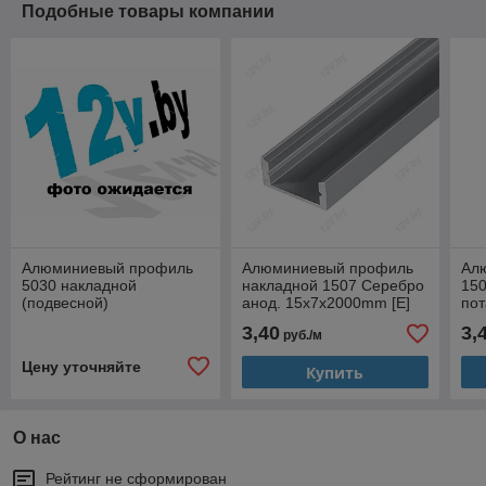
Подобные товары компании
Алюминиевый профиль
Алюминиевый профиль
Ал
5030 накладной
накладной 1507 Серебро
150
(подвесной)
анод. 15х7х2000mm [E]
по
50х32х2000mm. Серебро
экр
3,40
3,
руб./м
анод.
15,
Цену уточняйте
Купить
О нас
Рейтинг не сформирован