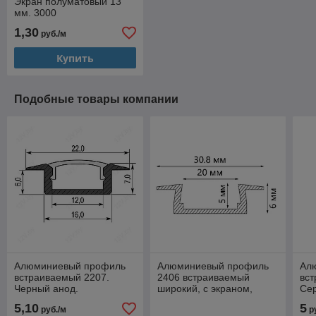
Экран полуматовый 13
мм. 3000
1,30
руб./м
Купить
Подобные товары компании
Алюминиевый профиль
Алюминиевый профиль
Ал
встраиваемый 2207.
2406 встраиваемый
вст
Черный анод.
широкий, с экраном,
Сер
16(22)х7х2000 mm. [S]
24(31)х6х2000mm. Серебро
16
5,10
5
руб./м
р